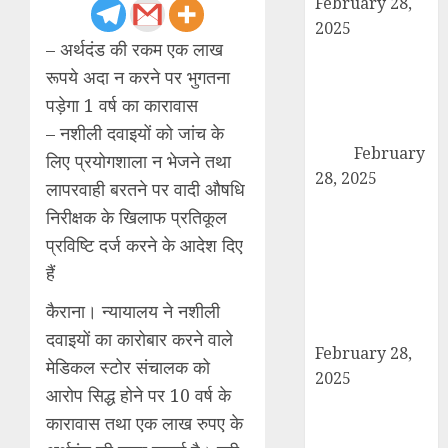
February 28,
2025
– अर्थदंड की रकम एक लाख
कांधला में नशा
रूपये अदा न करने पर भुगतना
तस्करी के आरोप में
युवक गिरफ्तार,
पड़ेगा 1 वर्ष का कारावास
100 ग्राम चरस
– नशीली दवाइयों को जांच के
बरामद
February
लिए प्रयोगशाला न भेजने तथा
28, 2025
लापरवाही बरतने पर वादी औषधि
द गोल्ड पब्लिक
निरीक्षक के खिलाफ प्रतिकूल
स्कूल में पुरस्कार
प्रविष्टि दर्ज करने के आदेश दिए
वितरण समारोह का
हैं
आयोजन, छात्रों
और शिक्षकों को
कैराना। न्यायालय ने नशीली
किया गया सम्मानित
दवाइयों का कारोबार करने वाले
February 28,
मेडिकल स्टोर संचालक को
2025
आरोप सिद्ध होने पर 10 वर्ष के
मण्डावर फायरिंग
कारावास तथा एक लाख रुपए के
मामले में ईनामी