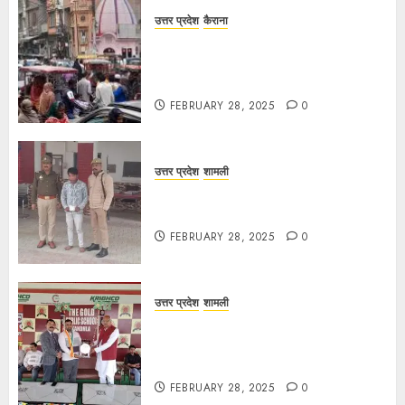
उत्तर प्रदेश
कैराना
चौक बाजार में ई-रिक्शा और चार पहिया वाहनों
की अराजकता से जाम की मार, जनजीवन
अस्त-व्यस्त
FEBRUARY 28, 2025
0
उत्तर प्रदेश
शामली
कांधला में नशा तस्करी के आरोप में युवक
गिरफ्तार, 100 ग्राम चरस बरामद
FEBRUARY 28, 2025
0
उत्तर प्रदेश
शामली
द गोल्ड पब्लिक स्कूल में पुरस्कार वितरण
समारोह का आयोजन, छात्रों और शिक्षकों को
किया गया सम्मानित
FEBRUARY 28, 2025
0