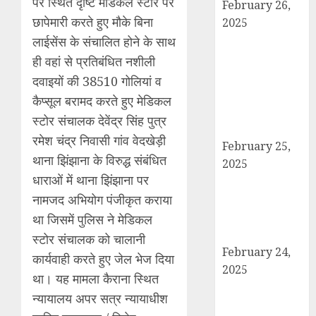
पर स्थित दृष्टि मेडिकल स्टोर पर
February 26,
छापेमारी करते हुए मौके बिना
2025
बोर्ड परीक्षाएँ साल में
लाईसेंस के संचालित होने के साथ
दो बार आयोजित
ही वहां से प्रतिबंधित नशीली
करने का ऐतिहासिक
दवाइयों की 38510 गोलियां व
निर्णय! मसौदा मंजूर,
कैप्सूल बरामद करते हुए मेडिकल
सार्वजनिक सुझाव
स्टोर संचालक देवेंद्र सिंह पुत्र
आमंत्रित
रमेश चंद्र निवासी गांव वेदखेड़ी
February 25,
थाना झिंझाना के विरुद्ध संबंधित
2025
धाराओं में थाना झिंझाना पर
दिल्ली में इलाज के
नामजद अभियोग पंजीकृत कराया
दौरान हादसे में
घायल छात्र की
था जिसमें पुलिस ने मेडिकल
मौत, परिवार में मातम
स्टोर संचालक को चालानी
February 24,
कार्यवाही करते हुए जेल भेज दिया
2025
था। यह मामला कैराना स्थित
शामली में आगामी
न्यायालय अपर सत्र न्यायाधीश
राष्ट्रीय लोक