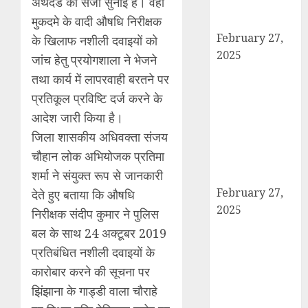
अर्थदंड की सजा सुनाई है। वही
आरोपी बिल्लू मुठभेड
मुकदमे के वादी औषधि निरीक्षक
के बाद गिरफ्तार।
February 27,
के खिलाफ नशीली दवाइयों को
2025
जांच हेतु प्रयोगशाला ने भेजने
हार्वेस्टिंग फार्मर
तथा कार्य में लापरवाही बरतने पर
नेटवर्क : सब्जी और
प्रतिकूल प्रविष्टि दर्ज करने के
फल उत्पादक
आदेश जारी किया है।
किसानों को मिलेगा
जिला शासकीय अधिवक्ता संजय
बेहतर बाजार व
चौहान लोक अभियोजक प्रतिमा
आधुनिक तकनीक
शर्मा ने संयुक्त रूप से जानकारी
का लाभ
February 27,
देते हुए बताया कि औषधि
2025
निरीक्षक संदीप कुमार ने पुलिस
कैराना में
बल के साथ 24 अक्टूबर 2019
महाशिवरात्रि पर
प्रतिबंधित नशीली दवाइयों के
डीएम-एसपी का
कारोबार करने की सूचना पर
पैदल मार्च, सुरक्षा व
झिंझाना के गाड्डी वाला चौराहे
शांति का दिया संदेश