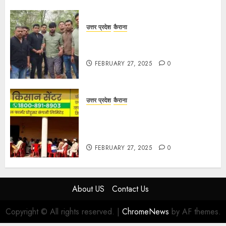
उत्तर प्रदेश
कैराना
मण्डावर फायरिंग मामले में ईनामी आरोपी बिल्लू
मुठभेड के बाद गिरफ्तार।
FEBRUARY 27, 2025
0
उत्तर प्रदेश
कैराना
हार्वेस्टिंग फार्मर नेटवर्क : सब्जी और फल
उत्पादक किसानों को मिलेगा बेहतर बाजार व
आधुनिक तकनीक का लाभ
FEBRUARY 27, 2025
0
About US
Contact Us
Copyright © All rights reserved.
|
ChromeNews
by AF themes.