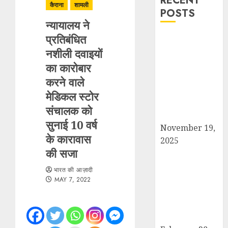
RECENT
कैराना
शामली
POSTS
न्यायालय ने
प्रतिबंधित
सरदार पटेल जयंती
नशीली दवाइयों
पखवाड़े पर कैराना
लोकसभा में गूंजी
का कारोबार
एकता की पुकार,
करने वाले
प्रदीप चौधरी ने
मेडिकल स्टोर
किया यात्रा का
संचालक को
नेतृत्व!
सुनाई 10 वर्ष
November 19,
के कारावास
2025
की सजा
चौक बाजार में ई-
रिक्शा और चार
भारत की आज़ादी
पहिया वाहनों की
MAY 7, 2022
अराजकता से जाम
की मार, जनजीवन
अस्त-व्यस्त