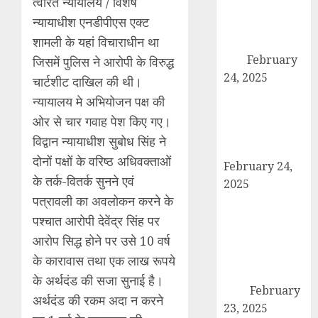
त्वरित न्यायालय / विशेष
अदालत को सफल
न्यायाधीश एनडीपीएस एक्ट
बनाने की तैयारी:
शामली के यहां विचाराधीन था
पदाधिकारियों ने की
बैठक
February
जिसमें पुलिस ने आरोपी के विरुद्ध
24, 2025
चार्टशीट दाखिल की थी।
कैराना में कारों के
न्यायालय मे अभियोजन पक्ष की
टायर-बैटरी चोरी का
ओर से चार गवाह पेश किए गए।
बड़ा मामला, सुरक्षा
विद्वान न्यायाधीश सुबोध सिंह ने
व्यवस्था पर सवाल
दोनों पक्षों के वरिष्ठ अधिवक्ताओं
February 24,
के तर्क-वितर्क सुनने एवं
2025
पत्रावली का अवलोकन करने के
उत्तर प्रदेश बोर्ड
परीक्षा 2024: कल
पश्चात आरोपी देवेंद्र सिंह पर
से शुरू हो रही है
आरोप सिद्ध होने पर उसे 10 वर्ष
हाईस्कूल और
के कारावास तथा एक लाख रूपये
इंटरमीडिएट की
के अर्थदंड की सजा सुनाई है।
परीक्षा
February
अर्थदंड की रकम अदा न करने
23, 2025