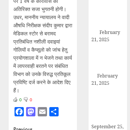
पर 1 वर्ष के कारावास की
तहसील मुख्यालय
अतिरिक्त सजा भुगतनी होगी।
पर गरजे अधिवक्ता,
उधर, माननीय न्यायालय ने वादी
एसडीएम को सौंपा
औषधि निरीक्षक संदीप कुमार द्वारा
छह सूत्रीय ज्ञापन-
पत्र
February
मेडिकल स्टोर से बरामद
21, 2025
प्रतिबंधित नशीली दवाइयां
हिमालय मॉडल
गोलियों व कैप्सूलो को जांच हेतु
स्कूल कैराना के
प्रयोगशाला में न भेजने तथा कार्य
नन्हें पहलवान ‘अली’
में लापरवाही बरतने पर संबंधित
ने कुश्ती में दिखाया
विभाग को उनके विरुद्ध प्रतिकूल
दम
February
प्रविष्टि दर्ज करने के आदेश दिए
21, 2025
हैं।
कब्रिस्तान में जाने
वाले रास्ते का
0
0
समाधान ना होने की
Facebook
Mastodon
Email
Share
वजह से कांग्रेसियों
ने दिया धरना
September 25,
Previous