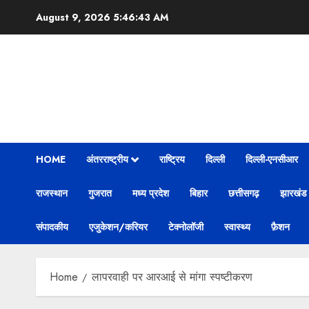
Skip
August 9, 2026
5:46:44 AM
to
content
HOME
अंतरराष्ट्रीय
राष्ट्रिय
दिल्ली
दिल्ली-एनसीआर
राजस्थान
गुजरात
मध्य प्रदेश
बिहार
छत्तीसगढ़
झारखंड
संपादकीय
एजुकेशन/करियर
टेक्नोलॉजी
स्वास्थ्य
फ़ैशन
Home
लापरवाही पर आरआई से मांगा स्पष्टीकरण