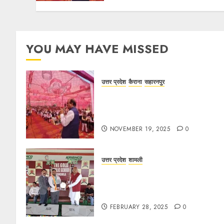
YOU MAY HAVE MISSED
उत्तर प्रदेश
कैराना
सहारनपुर
सरदार पटेल जयंती पखवाड़े पर कैराना
लोकसभा में गूंजी एकता की पुकार, प्रदीप
चौधरी ने किया यात्रा का नेतृत्व!
NOVEMBER 19, 2025
0
उत्तर प्रदेश
शामली
द गोल्ड पब्लिक स्कूल में पुरस्कार वितरण
समारोह का आयोजन, छात्रों और शिक्षकों को
किया गया सम्मानित
FEBRUARY 28, 2025
0