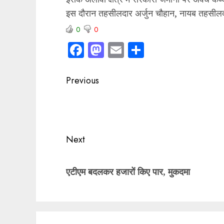
इस दौरान तहसीलदार अर्जुन चौहान, नायब तहसीलदा
0
0
Facebook
Mastodon
Email
Share
Post
Previous
navigation
Previous
post:
Next
Next
एटीएम बदलकर हजारों किए पार, मुकदमा
post: