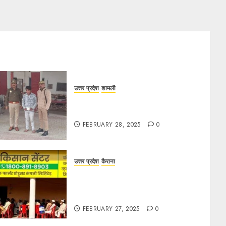
उत्तर प्रदेश
शामली
कांधला में नशा तस्करी के आरोप में युवक
गिरफ्तार, 100 ग्राम चरस बरामद
FEBRUARY 28, 2025
0
उत्तर प्रदेश
कैराना
हार्वेस्टिंग फार्मर नेटवर्क : सब्जी और फल
उत्पादक किसानों को मिलेगा बेहतर बाजार व
आधुनिक तकनीक का लाभ
FEBRUARY 27, 2025
0