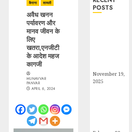
RECENT
कैराना
शामली
POSTS
अवैध खनन
पर्यावरण और
सरदार पटेल जयंती
मानव जीवन के
पखवाड़े पर कैराना
लोकसभा में गूंजी
लिए
एकता की पुकार,
खतरा,एनजीटी
प्रदीप चौधरी ने
के आदेश महज
किया यात्रा का
कागजी
नेतृत्व!
November 19,
MUNAVVAR
2025
PANVAR
चौक बाजार में ई-
APRIL 6, 2024
रिक्शा और चार
पहिया वाहनों की
अराजकता से जाम
की मार, जनजीवन
अस्त-व्यस्त