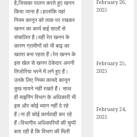
February 26,
है,जिसका पालन करते हुए खनन
2025
किया जाना है।हालांकि यहां
बोर्ड परीक्षाएँ साल में
नियम कानून को ताक पर रखकर
दो बार आयोजित
खनन का कार्य कई सालों से
करने का ऐतिहासिक
संचालित है।वही रेत खनन के
निर्णय! मसौदा मंजूर,
कारण ग्रामीणों को भी बाढ़ का
सार्वजनिक सुझाव
खतरा बना रहता हैं।रेत खनन के
आमंत्रित
इस खेल से खनन ठेकेदार अपनी
February 25,
तिजोरिया भरने में लगे हुए हैं।
2025
दिल्ली में इलाज के
उनके लिए नियम कायदे कानून
दौरान हादसे में
कुछ मायने नहीं रखते हैं। साथ
घायल छात्र की
ही माइनिंग विभाग के अधिकारी भी
मौत, परिवार में मातम
इस और कोई ध्यान नहीं दे रहे
February 24,
हैं।ना ही कोई कार्यवाही कर रहे
2025
हैं।विभागीय अधिकारियों की चुप्पी
शामली में आगामी
बता रही है कि विभाग की मिली
राष्ट्रीय लोक