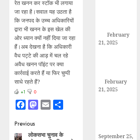
रेत खनन कर स्टॉक भी लगाया
तहसील मुख्यालय
जा रहा है।सवाल यह उठता है
पर गरजे अधिवक्ता,
एसडीएम को सौंपा
कि जनपद के उच्च अधिकारियों
छह सूत्रीय ज्ञापन-
द्वारा भी खनन के इस खेल की
पत्र
February
ओर ध्यान क्यों नहीं दिया जा रहा
21, 2025
हैं।अब देखना है कि अधिकारी
हिमालय मॉडल
वैध पट्टे की आड़ में चल रहे
स्कूल कैराना के
अवैध खनन पॉइंट पर क्या
नन्हें पहलवान ‘अली’
कार्रवाई करते हैं या फिर चुप्पी
ने कुश्ती में दिखाया
साधे रहते हैं?
दम
February
21, 2025
+1
0
कब्रिस्तान में जाने
Facebook
Mastodon
Email
Share
वाले रास्ते का
समाधान ना होने की
वजह से कांग्रेसियों
Post
Previous
ने दिया धरना
navigation
लोकसभा चुनाव के
Previous
September 25,