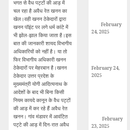
भगत से वैध पट्टों की आड़ में
अदालत को सफल
बनाने की तैयारी:
चल रहा है अवैध रेत खनन का
पदाधिकारियों ने की
खेल।वही खनन ठेकेदारों द्वारा
बैठक
February
खनन पॉइंट पर लगे धर्म कांटे में
24, 2025
भी झोल-झाल किया जाता है।इस
कैराना में कारों के
बात की जानकारी शायद विभागीय
टायर-बैटरी चोरी का
अधिकारियों को नहीं है। या तो
बड़ा मामला, सुरक्षा
फिर विभागीय अधिकारी खनन
व्यवस्था पर सवाल
ठेकेदारों पर मेहरबान है।खनन
February 24,
2025
ठेकेदार उत्तर प्रदेश के
उत्तर प्रदेश बोर्ड
मुख्यमंत्री योगी आदित्यनाथ के
परीक्षा 2024: कल
आदेशों के बाद भी बिना किसी
से शुरू हो रही है
नियम कायदे कानून के वैध पट्टों
हाईस्कूल और
की आड़ में कर रहे हैं अवैध रेत
इंटरमीडिएट की
खनन। गांव मंडावर में आवंटित
परीक्षा
February
पट्टे की आड़ में दिन-रात अवैध
23, 2025