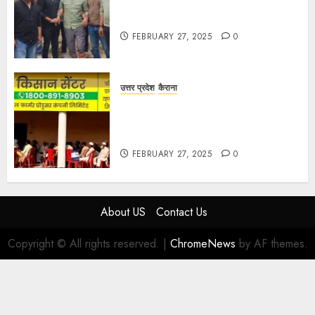
मण्डावर फायरिंग मामले में ईनामी आरोपी बिल्लू
मुठभेड के बाद गिरफ्तार।
FEBRUARY 27, 2025
0
उत्तर प्रदेश
कैराना
हार्वेस्टिंग फार्मर नेटवर्क : सब्जी और फल
उत्पादक किसानों को मिलेगा बेहतर बाजार व
आधुनिक तकनीक का लाभ
FEBRUARY 27, 2025
0
About US
Contact Us
Copyright © All rights reserved.
|
ChromeNews
by AF themes.