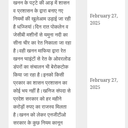
आरोपी बिल्लू मुठभेड
खनन के पट्टे की आड़ में शासन
के बाद गिरफ्तार।
व प्रशासन के द्वारा बनाए गए
February 27,
नियमों की खुलेआम उड़ाई जा रही
2025
है धज्जियां।दिन रात पोकलेन व
हार्वेस्टिंग फार्मर
जेसीबी मशीनों से यमुना नदी का
नेटवर्क : सब्जी और
सीना चीर का रेत निकाला जा रहा
फल उत्पादक
है।वही खनन माफिया द्वारा रेत
किसानों को मिलेगा
खनन प्वाइंटों से रेत के ओवरलोड
बेहतर बाजार व
आधुनिक तकनीक
डंपरों का संचालन भी बेरोकटोक
का लाभ
किया जा रहा है।इनको किसी
February 27,
प्रकार का शासन प्रशासन का
2025
कोई भय नहीं है।खनिज संपदा से
कैराना में
प्रदेश सरकार को हर महीने
महाशिवरात्रि पर
करोड़ों रुपए का राजस्व मिलता
डीएम-एसपी का
है।खनन को लेकर एनजीटीओ
पैदल मार्च, सुरक्षा व
सरकार के कुछ नियम कानून
शांति का दिया संदेश