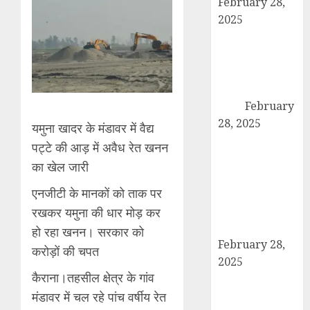
February 28,
2025
कांधला में नशा
तस्करी के आरोप में
युवक गिरफ्तार,
100 ग्राम चरस
बरामद
February
28, 2025
यमुना खादर के मंडावर में वैद्य
द गोल्ड पब्लिक
पट्टे की आड़ में अवैध रेत खनन
स्कूल में पुरस्कार
का खेल जारी
वितरण समारोह का
एनजीटी के मानकों को ताक पर
आयोजन, छात्रों
और शिक्षकों को
रखकर यमुना की धार मोड़ कर
किया गया सम्मानित
हो रहा खनन। सरकार को
February 28,
करोड़ों की चपत
2025
कैराना।तहसील क्षेत्र के गांव
मण्डावर फायरिंग
मंडावर में चल रहे पांच वर्षीय रेत
मामले में ईनामी