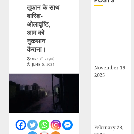
POSTS
तूफान के साथ
बारिश-
सरदार पटेल जयंती
ओलावृष्टि,
पखवाड़े पर कैराना
लोकसभा में गूंजी
आम को
एकता की पुकार,
नुकसान
प्रदीप चौधरी ने
कैराना।
किया यात्रा का
भारत की आज़ादी
नेतृत्व!
JUNE 5, 2021
November 19,
2025
चौक बाजार में ई-
रिक्शा और चार
पहिया वाहनों की
अराजकता से जाम
की मार, जनजीवन
अस्त-व्यस्त
February 28,