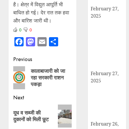
के बाद गिरफ्तार।
है। क्षेत्र में विद्युत आपूर्ति भी
February 27,
बाधित हो गई। देर रात तक हवा
2025
और बारिश जारी थी।
हार्वेस्टिंग फार्मर
0
0
नेटवर्क : सब्जी और
फल उत्पादक
Facebook
Mastodon
Email
Share
किसानों को मिलेगा
बेहतर बाजार व
Post
Previous
आधुनिक तकनीक
का लाभ
navigation
Previous
कालाबाजारी को जा
February 27,
रहा सरकारी राशन
post:
2025
पकड़ा
कैराना में
महाशिवरात्रि पर
Next
डीएम-एसपी का
Next
पैदल मार्च, सुरक्षा व
दूध व सब्जी की
post:
शांति का दिया संदेश
दुकानों को मिली छूट
February 26,