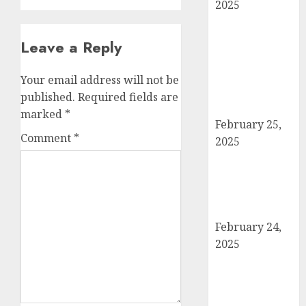
2025
बोर्ड परीक्षाएँ साल में
दो बार आयोजित
Leave a Reply
करने का ऐतिहासिक
निर्णय! मसौदा मंजूर,
Your email address will not be
सार्वजनिक सुझाव
published.
Required fields are
आमंत्रित
marked
*
February 25,
Comment
*
2025
दिल्ली में इलाज के
दौरान हादसे में
घायल छात्र की
मौत, परिवार में मातम
February 24,
2025
शामली में आगामी
राष्ट्रीय लोक
अदालत को सफल