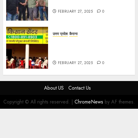
मुठभेड के बाद गिरफ्तार।
FEBRUARY 27, 2025
0
उत्तर प्रदेश
कैराना
हार्वेस्टिंग फार्मर नेटवर्क : सब्जी और फल
उत्पादक किसानों को मिलेगा बेहतर बाजार व
आधुनिक तकनीक का लाभ
FEBRUARY 27, 2025
0
About US
Contact Us
Copyright © All rights reserved.
|
ChromeNews
by AF themes.