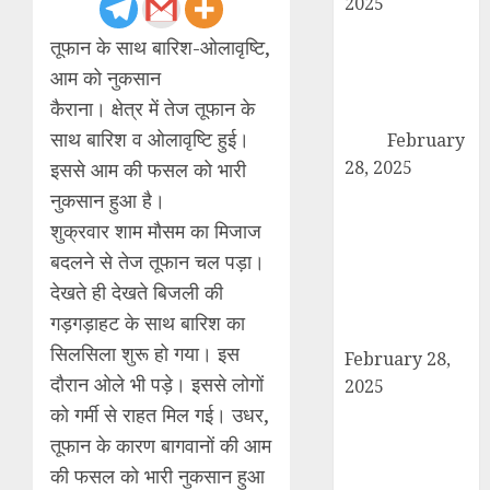
2025
कांधला में नशा
तूफान के साथ बारिश-ओलावृष्टि,
तस्करी के आरोप में
आम को नुकसान
युवक गिरफ्तार,
कैराना। क्षेत्र में तेज तूफान के
100 ग्राम चरस
साथ बारिश व ओलावृष्टि हुई।
बरामद
February
28, 2025
इससे आम की फसल को भारी
द गोल्ड पब्लिक
नुकसान हुआ है।
स्कूल में पुरस्कार
शुक्रवार शाम मौसम का मिजाज
वितरण समारोह का
बदलने से तेज तूफान चल पड़ा।
आयोजन, छात्रों
देखते ही देखते बिजली की
और शिक्षकों को
गड़गड़ाहट के साथ बारिश का
किया गया सम्मानित
सिलसिला शुरू हो गया। इस
February 28,
दौरान ओले भी पड़े। इससे लोगों
2025
को गर्मी से राहत मिल गई। उधर,
मण्डावर फायरिंग
मामले में ईनामी
तूफान के कारण बागवानों की आम
आरोपी बिल्लू मुठभेड
की फसल को भारी नुकसान हुआ