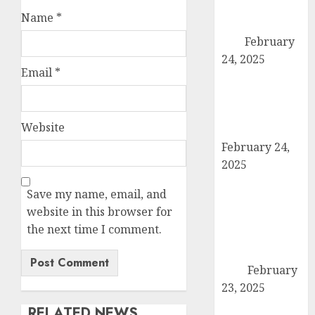
बनाने की तैयारी:
Name
*
पदाधिकारियों ने की
बैठक
February
24, 2025
Email
*
कैराना में कारों के
टायर-बैटरी चोरी का
बड़ा मामला, सुरक्षा
Website
व्यवस्था पर सवाल
February 24,
2025
उत्तर प्रदेश बोर्ड
Save my name, email, and
परीक्षा 2024: कल
website in this browser for
से शुरू हो रही है
the next time I comment.
हाईस्कूल और
इंटरमीडिएट की
परीक्षा
February
23, 2025
तहसील मुख्यालय
RELATED NEWS