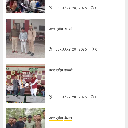
अस्त-व्यस्त
FEBRUARY 28, 2025
0
उत्तर प्रदेश
शामली
कांधला में नशा तस्करी के आरोप में युवक
गिरफ्तार, 100 ग्राम चरस बरामद
FEBRUARY 28, 2025
0
उत्तर प्रदेश
शामली
द गोल्ड पब्लिक स्कूल में पुरस्कार वितरण
समारोह का आयोजन, छात्रों और शिक्षकों को
किया गया सम्मानित
FEBRUARY 28, 2025
0
उत्तर प्रदेश
कैराना
मण्डावर फायरिंग मामले में ईनामी आरोपी बिल्लू