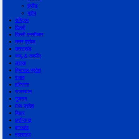
इंग्लैंड
यूरोप
राष्ट्रिय
दिल्ली
दिल्ली-एनसीआर
उत्तर प्रदेश
उत्तराखंड
जम्मू & कश्मीर
लद्दाख
हिमाचल प्रदेश
पंजाब
हरियाणा
राजस्थान
गुजरात
मध्य प्रदेश
बिहार
छत्तीसगढ़
झारखंड
महाराष्ट्र