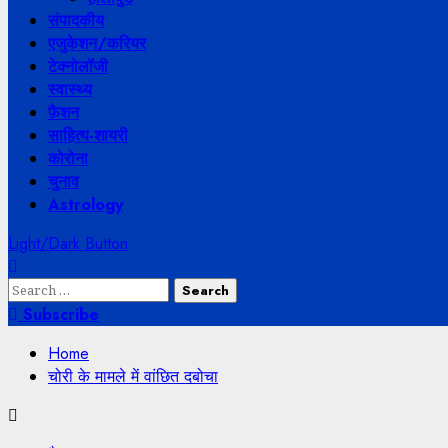
संपादकीय
एजुकेशन/करियर
टेक्नोलॉजी
स्वास्थ्य
फ़ैशन
साहित्य-शायरी
कोरोना
चुनाव
Astrology
Light/Dark Button
Search
for:
Subscribe
Home
चोरी के मामले में वांछित दबोचा