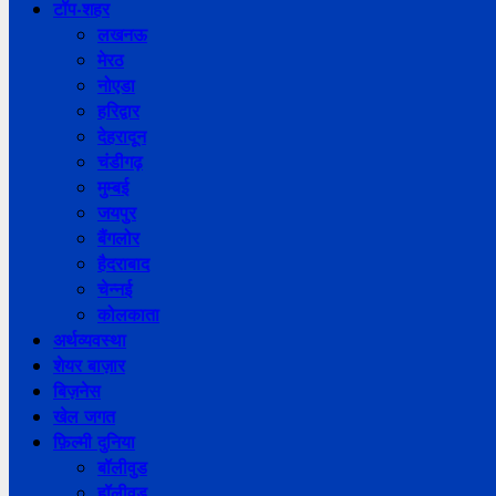
टॉप-शहर
लखनऊ
मेरठ
नोएडा
हरिद्वार
देहरादून
चंडीगढ़
मुम्बई
जयपुर
बैंगलोर
हैदराबाद
चेन्नई
कोलकाता
अर्थव्यवस्था
शेयर बाज़ार
बिज़नेस
खेल जगत
फ़िल्मी दुनिया
बॉलीवुड
हॉलीवुड