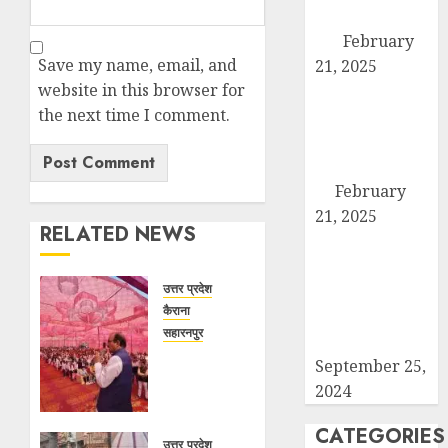
छह सूत्रीय ज्ञापन-
पत्र
February
Save my name, email, and
21, 2025
website in this browser for
हिमालय मॉडल
the next time I comment.
स्कूल कैराना के
नन्हें पहलवान ‘अली’
ने कुश्ती में दिखाया
दम
February
21, 2025
RELATED NEWS
कब्रिस्तान में जाने
वाले रास्ते का
उत्तर प्रदेश
समाधान ना होने की
कैराना
वजह से कांग्रेसियों
सहारनपुर
ने दिया धरना
सरदार
September 25,
पटेल
2024
जयंती
पखवाड़े पर
CATEGORIES
कैराना
उत्तर प्रदेश