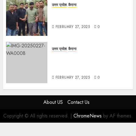
उत्तर प्रदेश
कैराना
मण्डावर फायरिंग मामले में ईनामी आरोपी बिल्लू
मुठभेड के बाद गिरफ्तार।
FEBRUARY 27, 2025
0
उत्तर प्रदेश
कैराना
हार्वेस्टिंग फार्मर नेटवर्क : सब्जी और फल
उत्पादक किसानों को मिलेगा बेहतर बाजार व
आधुनिक तकनीक का लाभ
FEBRUARY 27, 2025
0
About US
Contact Us
Copyright © All rights reserved.
|
ChromeNews
by AF themes.