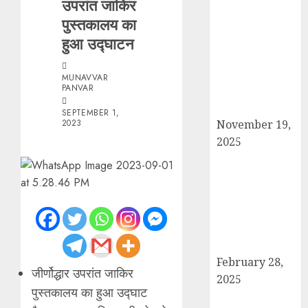
उपरांत जाकिर
सरदार पटेल जयंती
पुस्तकालय का
पखवाड़े पर कैराना
लोकसभा में गूंजी
हुआ उद्घाटन
एकता की पुकार,
प्रदीप चौधरी ने
MUNAVVAR
PANVAR
किया यात्रा का
नेतृत्व!
SEPTEMBER 1,
2023
November 19,
2025
चौक बाजार में ई-
रिक्शा और चार
पहिया वाहनों की
अराजकता से जाम
की मार, जनजीवन
अस्त-व्यस्त
February 28,
जीर्णोद्धार उपरांत जाकिर
2025
पुस्तकालय का हुआ उद्घाट
कांधला में नशा