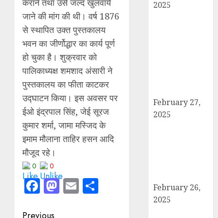
कराने तथा उसे जल्द खुलवाये
2025
जाने की मांग की थी। वर्ष 1876
हार्वेस्टिंग फार्मर
से स्थापित उक्त पुस्तकालय
नेटवर्क : सब्जी और
फल उत्पादक
भवन का जीर्णोद्धार का कार्य पूर्ण
किसानों को मिलेगा
हो चुका है। शुक्रवार को
बेहतर बाजार व
पालिकाध्यक्ष शमशाद अंसारी ने
आधुनिक तकनीक
पुस्तकालय का फीता काटकर
का लाभ
उद्घाटन किया। इस अवसर पर
February 27,
ईओ इंद्रपाल सिंह, जेई सूरज
2025
कुमार शर्मा, जामा मस्जिद के
कैराना में
इमाम मौलाना ताहिर हसन आदि
महाशिवरात्रि पर
डीएम-एसपी का
मौजूद रहे।
पैदल मार्च, सुरक्षा व
0
0
शांति का दिया संदेश
Facebook
Mastodon
Email
Share
February 26,
2025
बोर्ड परीक्षाएँ साल में
Post
Previous