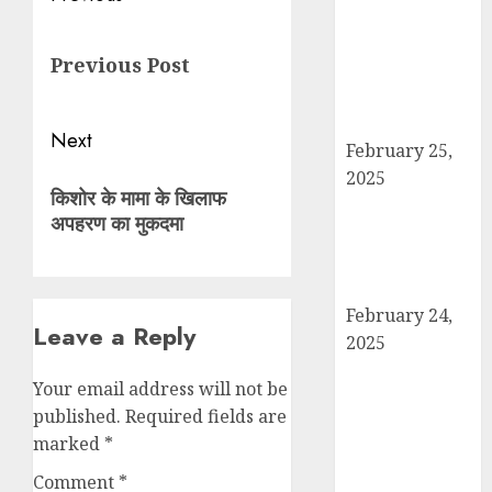
दो बार आयोजित
navigation
Previous
करने का ऐतिहासिक
Previous Post
post:
निर्णय! मसौदा मंजूर,
सार्वजनिक सुझाव
आमंत्रित
Next
February 25,
2025
Next
किशोर के मामा के खिलाफ
दिल्ली में इलाज के
post:
अपहरण का मुकदमा
दौरान हादसे में
घायल छात्र की
मौत, परिवार में मातम
February 24,
Leave a Reply
2025
शामली में आगामी
Your email address will not be
राष्ट्रीय लोक
published.
Required fields are
अदालत को सफल
marked
*
बनाने की तैयारी:
पदाधिकारियों ने की
Comment
*