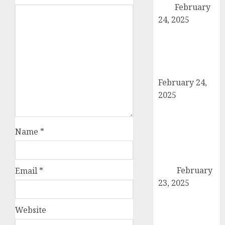
बैठक
February
24, 2025
कैराना में कारों के
टायर-बैटरी चोरी का
बड़ा मामला, सुरक्षा
व्यवस्था पर सवाल
February 24,
2025
उत्तर प्रदेश बोर्ड
परीक्षा 2024: कल
Name
*
से शुरू हो रही है
हाईस्कूल और
इंटरमीडिएट की
परीक्षा
February
Email
*
23, 2025
तहसील मुख्यालय
पर गरजे अधिवक्ता,
Website
एसडीएम को सौंपा