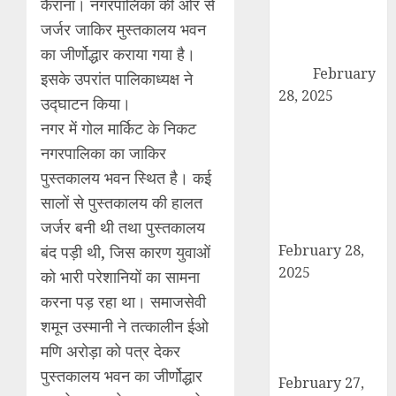
कैराना। नगरपालिका की ओर से
तस्करी के आरोप में
जर्जर जाकिर मुस्तकालय भवन
युवक गिरफ्तार,
100 ग्राम चरस
का जीर्णोद्धार कराया गया है।
बरामद
February
इसके उपरांत पालिकाध्यक्ष ने
28, 2025
उद्घाटन किया।
द गोल्ड पब्लिक
नगर में गोल मार्किट के निकट
स्कूल में पुरस्कार
नगरपालिका का जाकिर
वितरण समारोह का
पुस्तकालय भवन स्थित है। कई
आयोजन, छात्रों
सालों से पुस्तकालय की हालत
और शिक्षकों को
जर्जर बनी थी तथा पुस्तकालय
किया गया सम्मानित
February 28,
बंद पड़ी थी, जिस कारण युवाओं
2025
को भारी परेशानियों का सामना
मण्डावर फायरिंग
करना पड़ रहा था। समाजसेवी
मामले में ईनामी
शमून उस्मानी ने तत्कालीन ईओ
आरोपी बिल्लू मुठभेड
मणि अरोड़ा को पत्र देकर
के बाद गिरफ्तार।
पुस्तकालय भवन का जीर्णोद्धार
February 27,