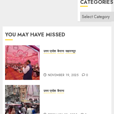
CATEGORIES
Categories
YOU MAY HAVE MISSED
उत्तर प्रदेश
कैराना
सहारनपुर
सरदार पटेल जयंती पखवाड़े पर कैराना
लोकसभा में गूंजी एकता की पुकार, प्रदीप
चौधरी ने किया यात्रा का नेतृत्व!
NOVEMBER 19, 2025
0
उत्तर प्रदेश
कैराना
चौक बाजार में ई-रिक्शा और चार पहिया वाहनों
की अराजकता से जाम की मार, जनजीवन
अस्त-व्यस्त