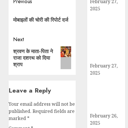
Post
Previous
February 27,
2025
navigation
Previous
हार्वेस्टिंग फार्मर
मोबाइलों की चोरी की रिपोर्ट दर्ज
post:
नेटवर्क : सब्जी और
फल उत्पादक
किसानों को मिलेगा
Next
बेहतर बाजार व
Next
श्रवण के माता-पिता ने
आधुनिक तकनीक
राजा दशरथ को दिया
post:
का लाभ
श्राप
February 27,
2025
कैराना में
महाशिवरात्रि पर
Leave a Reply
डीएम-एसपी का
पैदल मार्च, सुरक्षा व
Your email address will not be
शांति का दिया संदेश
published.
Required fields are
February 26,
marked
*
2025