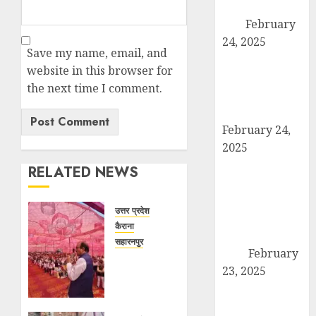
पदाधिकारियों ने की
बैठक
February
24, 2025
Save my name, email, and
कैराना में कारों के
website in this browser for
टायर-बैटरी चोरी का
the next time I comment.
बड़ा मामला, सुरक्षा
व्यवस्था पर सवाल
February 24,
2025
उत्तर प्रदेश बोर्ड
RELATED NEWS
परीक्षा 2024: कल
से शुरू हो रही है
उत्तर प्रदेश
हाईस्कूल और
कैराना
इंटरमीडिएट की
सहारनपुर
परीक्षा
February
सरदार
23, 2025
पटेल
तहसील मुख्यालय
जयंती
पखवाड़े पर
पर गरजे अधिवक्ता,