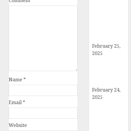
Comment
*
बोर्ड परीक्षाएँ साल में
दो बार आयोजित
करने का ऐतिहासिक
निर्णय! मसौदा मंजूर,
सार्वजनिक सुझाव
आमंत्रित
February 25,
2025
दिल्ली में इलाज के
दौरान हादसे में
घायल छात्र की
Name
*
मौत, परिवार में मातम
February 24,
2025
Email
*
शामली में आगामी
राष्ट्रीय लोक
अदालत को सफल
Website
बनाने की तैयारी: