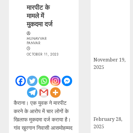
मारपीट के
सरदार पटेल जयंती
मामले में
पखवाड़े पर कैराना
मुकदमा दर्ज
लोकसभा में गूंजी
एकता की पुकार,
प्रदीप चौधरी ने
MUNAVVAR
PANVAR
किया यात्रा का
नेतृत्व!
OCTOBER 11, 2023
November 19,
2025
चौक बाजार में ई-
रिक्शा और चार
पहिया वाहनों की
अराजकता से जाम
कैराना। एक युवक ने मारपीट
की मार, जनजीवन
करने के आरोप में चार लोगों के
अस्त-व्यस्त
खिलाफ मुकदमा दर्ज कराया है।
February 28,
2025
गांव खुरगान निवासी आसमोहम्मद