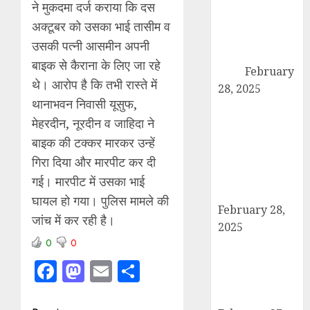
कांधला में नशा
ने मुकदमा दर्ज कराया कि दस
तस्करी के आरोप में
अक्टूबर को उसका भाई तासीम व
युवक गिरफ्तार,
उसकी पत्नी आसमीन अपनी
100 ग्राम चरस
बाइक से कैराना के लिए जा रहे
बरामद
February
थे। आरोप है कि तभी रास्ते में
28, 2025
थानाभवन निवासी यूसुफ,
द गोल्ड पब्लिक
मेहरदीन, नूरदीन व जाहिदा ने
स्कूल में पुरस्कार
वितरण समारोह का
बाइक की टक्कर मारकर उन्हें
आयोजन, छात्रों
गिरा दिया और मारपीट कर दी
और शिक्षकों को
गई। मारपीट में उसका भाई
किया गया सम्मानित
घायल हो गया। पुलिस मामले की
February 28,
जांच में कर रही है।
2025
0
0
मण्डावर फायरिंग
मामले में ईनामी
Facebook
Mastodon
Email
Share
आरोपी बिल्लू मुठभेड
के बाद गिरफ्तार।