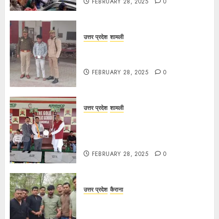
FEBRUARY 28, 2025
0
उत्तर प्रदेश
शामली
कांधला में नशा तस्करी के आरोप में युवक
गिरफ्तार, 100 ग्राम चरस बरामद
FEBRUARY 28, 2025
0
उत्तर प्रदेश
शामली
द गोल्ड पब्लिक स्कूल में पुरस्कार वितरण
समारोह का आयोजन, छात्रों और शिक्षकों को
किया गया सम्मानित
FEBRUARY 28, 2025
0
उत्तर प्रदेश
कैराना
मण्डावर फायरिंग मामले में ईनामी आरोपी बिल्लू
मुठभेड के बाद गिरफ्तार।