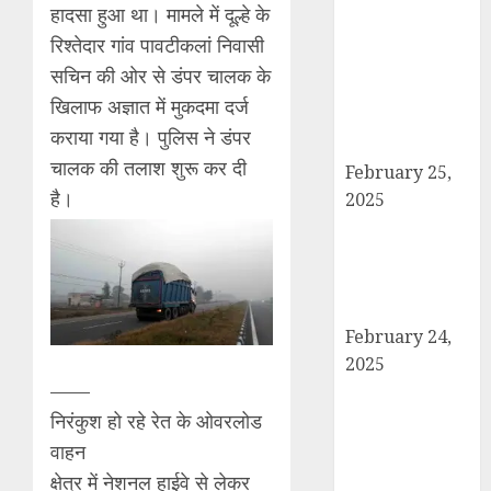
बोर्ड परीक्षाएँ साल में
हादसा हुआ था। मामले में दूल्हे के
दो बार आयोजित
रिश्तेदार गांव पावटीकलां निवासी
करने का ऐतिहासिक
सचिन की ओर से डंपर चालक के
निर्णय! मसौदा मंजूर,
खिलाफ अज्ञात में मुकदमा दर्ज
सार्वजनिक सुझाव
कराया गया है। पुलिस ने डंपर
आमंत्रित
चालक की तलाश शुरू कर दी
February 25,
है।
2025
दिल्ली में इलाज के
दौरान हादसे में
घायल छात्र की
मौत, परिवार में मातम
February 24,
2025
——
शामली में आगामी
राष्ट्रीय लोक
निरंकुश हो रहे रेत के ओवरलोड
अदालत को सफल
वाहन
बनाने की तैयारी:
क्षेत्र में नेशनल हाईवे से लेकर