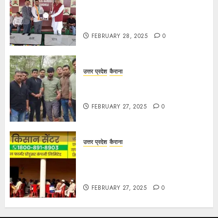
द गोल्ड पब्लिक स्कूल में पुरस्कार वितरण
समारोह का आयोजन, छात्रों और शिक्षकों को
किया गया सम्मानित
FEBRUARY 28, 2025
0
उत्तर प्रदेश
कैराना
मण्डावर फायरिंग मामले में ईनामी आरोपी बिल्लू
मुठभेड के बाद गिरफ्तार।
FEBRUARY 27, 2025
0
उत्तर प्रदेश
कैराना
हार्वेस्टिंग फार्मर नेटवर्क : सब्जी और फल
उत्पादक किसानों को मिलेगा बेहतर बाजार व
आधुनिक तकनीक का लाभ
FEBRUARY 27, 2025
0