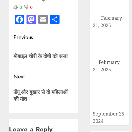
एसडीएम को सौंपा
0
0
छह सूत्रीय ज्ञापन-
Facebook
Mastodon
Email
Share
पत्र
February
21, 2025
हिमालय मॉडल
Post
Previous
स्कूल कैराना के
navigation
नन्हें पहलवान ‘अली’
Previous
ने कुश्ती में दिखाया
मोबाइल चोरी के दोषी को सजा
post:
दम
February
21, 2025
Next
कब्रिस्तान में जाने
वाले रास्ते का
Next
डेंगू और बुखार से दो महिलाओं
समाधान ना होने की
post:
की मौत
वजह से कांग्रेसियों
ने दिया धरना
September 25,
2024
Leave a Reply