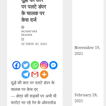
पर पलटे डंपर
सरदार पटेल जयंती
के चालक पर
पखवाड़े पर कैराना
लोकसभा में गूंजी
केस दर्ज
एकता की पुकार,
प्रदीप चौधरी ने
MUNAVVAR
PANVAR
किया यात्रा का
नेतृत्व!
OCTOBER 30, 2023
November 19,
2025
चौक बाजार में ई-
रिक्शा और चार
पहिया वाहनों की
अराजकता से जाम
दूल्हे की कार पर पलटे डंपर के
की मार, जनजीवन
चालक पर केस दर्
अस्त-व्यस्त
February 28,
— क्षेत्र की सड़कों पर अभी भी
2025
फर्राटा भर रहे रेत के ओवरलोड