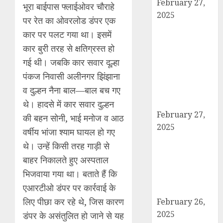
February 27,
भूरा बाईपास फ्लाईओवर चौराहे
2025
पर रेत का ओवरलोड डंपर एक
हार्वेस्टिंग फार्मर
कार पर पलट गया था। इसमें
नेटवर्क : सब्जी और
कार बुरी तरह से क्षतिग्रस्त हो
फल उत्पादक
गई थी। जबकि कार सवार दूल्हा
किसानों को मिलेगा
पंकज निवासी अलीनगर झिंझाना
बेहतर बाजार व
व दुल्हन नैना बाल—बाल बच गए
आधुनिक तकनीक
का लाभ
थे। हादसे में कार सवार दुल्हन
February 27,
की बहन सोनी, भाई मनोज व आठ
2025
वर्षीय भांजा श्याम घायल हो गए
कैराना में
थे। उन्हें किसी तरह गाड़ी से
महाशिवरात्रि पर
बाहर निकालते हुए अस्पताल
डीएम-एसपी का
भिजवाया गया था। बताते हैं कि
पैदल मार्च, सुरक्षा व
एआरटीओ डंपर पर कार्रवाई के
शांति का दिया संदेश
लिए पीछा कर रहे थे, जिस कारण
February 26,
2025
डंपर के असंतुलित हो जाने से यह