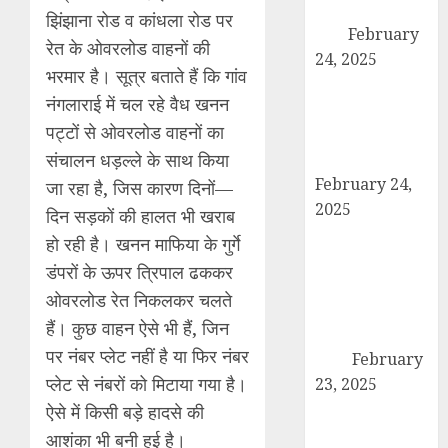
पदाधिकारियों ने की
झिंझाना रोड व कांधला रोड पर
बैठक
February
रेत के ओवरलोड वाहनों की
24, 2025
भरमार है। सूत्र बताते हैं कि गांव
कैराना में कारों के
नंगलाराई में चल रहे वैध खनन
टायर-बैटरी चोरी का
पट्टों से ओवरलोड वाहनों का
बड़ा मामला, सुरक्षा
संचालन धड़ल्ले के साथ किया
व्यवस्था पर सवाल
February 24,
जा रहा है, जिस कारण दिनों—
2025
दिन सड़कों की हालत भी खराब
उत्तर प्रदेश बोर्ड
हो रही है। खनन माफिया के गुर्गे
परीक्षा 2024: कल
डंपरों के ऊपर त्रिपाल ढककर
से शुरू हो रही है
ओवरलोड रेत निकलकर चलते
हाईस्कूल और
हैं। कुछ वाहन ऐसे भी हैं, जिन
इंटरमीडिएट की
पर नंबर प्लेट नहीं है या फिर नंबर
परीक्षा
February
प्लेट से नंबरों को मिटाया गया है।
23, 2025
तहसील मुख्यालय
ऐसे में किसी बड़े हादसे की
पर गरजे अधिवक्ता,
आशंका भी बनी हुई है।