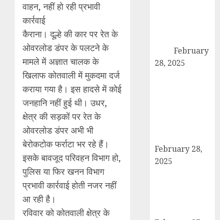
कांधला में नशा
वाहन, नहीं हो रही प्रभावी
तस्करी के आरोप में
कार्रवाई
युवक गिरफ्तार,
कैराना। दूल्हे की कार पर रेत के
100 ग्राम चरस
ओवरलोड डंपर के पलटने के
बरामद
February
मामले में अज्ञात चालक के
28, 2025
खिलाफ कोतवाली में मुकदमा दर्ज
द गोल्ड पब्लिक
स्कूल में पुरस्कार
कराया गया है। इस हादसे में कोई
वितरण समारोह का
जनहानि नहीं हुई थी। उधर,
आयोजन, छात्रों
क्षेत्र की सड़कों पर रेत के
और शिक्षकों को
ओवरलोड डंपर अभी भी
किया गया सम्मानित
बेरोकटोक फर्राटा भर रहे हैं।
February 28,
इसके बावजूद परिवहन विभाग हो,
2025
पुलिस या फिर खनन विभाग
मण्डावर फायरिंग
प्रभावी कार्रवाई होती नजर नहीं
मामले में ईनामी
आरोपी बिल्लू मुठभेड
आ रही है।
के बाद गिरफ्तार।
रविवार को कोतवाली क्षेत्र के