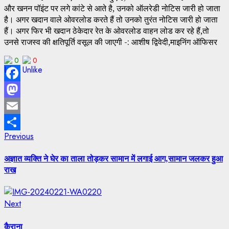
और खनन पॉइंट पर लगे कांटे से आते है, उनको ऑलरेडी नोटिस जारी हो जाता
है। अगर खदान वाले ओवरलोड करते हैं तो उनको तुरंत नोटिस जारी हो जाता
हैं। अगर फिर भी खदान ठेकेदार रेत के ओवरलोड वाहन लोड कर रहे हैं,तो
उनसे राजस्व की क्षतिपूर्ति वसूल की जाएगी -: आशीष द्विवेदी,माइनिंग ऑफिसर
0
0
Facebook
Mastodon
Email
Post
Previous
Previous
Share
post:
navigation
अज्ञात व्यक्ति ने घेर का ताला तोड़कर सामान में लगाई आग,सामान जलकर हुआ
राख
Next
Next
post:
कैराना