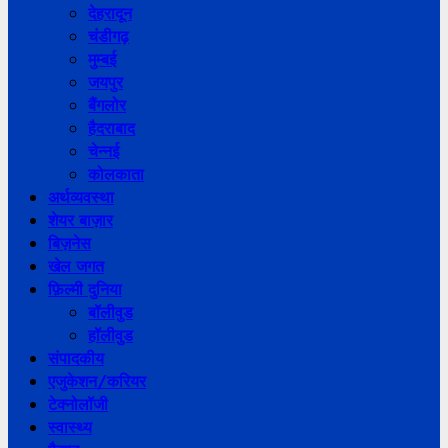
देहरादून
चंडीगढ़
मुम्बई
जयपुर
बैंगलोर
हैदराबाद
चेन्नई
कोलकाता
अर्थव्यवस्था
शेयर बाज़ार
बिज़नेस
खेल जगत
फ़िल्मी दुनिया
बॉलीवुड
हॉलीवुड
संपादकीय
एजुकेशन/करियर
टेक्नोलॉजी
स्वास्थ्य