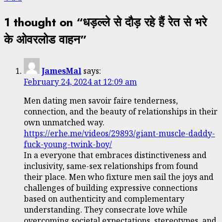
1 thought on “
धड़ल्ले से दौड़ रहे हैं रेत से भरे
के ओवरलोड वाहन
”
JamesMal
says:
February 24, 2024 at 12:09 am
Men dating men savoir faire tenderness,
connection, and the beauty of relationships in their
own unmatched way.
https://erhe.me/videos/29893/giant-muscle-daddy-
fuck-young-twink-boy/
In a everyone that embraces distinctiveness and
inclusivity, same-sex relationships from found
their place. Men who fixture men sail the joys and
challenges of building expressive connections
based on authenticity and complementary
understanding. They consecrate love while
overcoming societal expectations, stereotypes, and