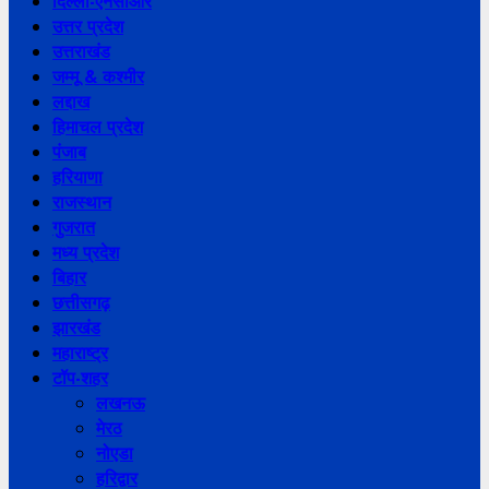
दिल्ली-एनसीआर
उत्तर प्रदेश
उत्तराखंड
जम्मू & कश्मीर
लद्दाख
हिमाचल प्रदेश
पंजाब
हरियाणा
राजस्थान
गुजरात
मध्य प्रदेश
बिहार
छत्तीसगढ़
झारखंड
महाराष्ट्र
टॉप-शहर
लखनऊ
मेरठ
नोएडा
हरिद्वार