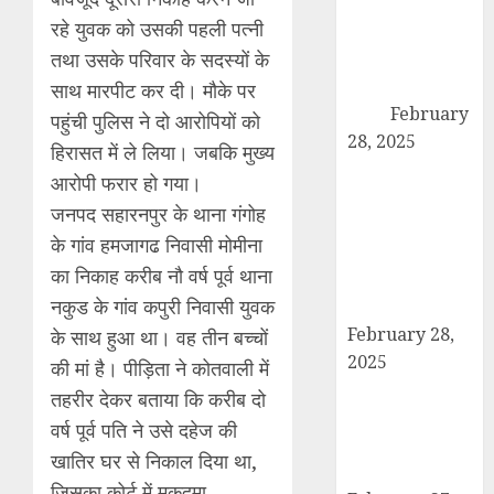
कांधला में नशा
रहे युवक को उसकी पहली पत्नी
तस्करी के आरोप में
तथा उसके परिवार के सदस्यों के
युवक गिरफ्तार,
100 ग्राम चरस
साथ मारपीट कर दी। मौके पर
बरामद
February
पहुंची पुलिस ने दो आरोपियों को
28, 2025
हिरासत में ले लिया। जबकि मुख्य
द गोल्ड पब्लिक
आरोपी फरार हो गया।
स्कूल में पुरस्कार
जनपद सहारनपुर के थाना गंगोह
वितरण समारोह का
के गांव हमजागढ निवासी मोमीना
आयोजन, छात्रों
का निकाह करीब नौ वर्ष पूर्व थाना
और शिक्षकों को
नकुड के गांव कपुरी निवासी युवक
किया गया सम्मानित
February 28,
के साथ हुआ था। वह तीन बच्चों
2025
की मां है। पीड़िता ने कोतवाली में
मण्डावर फायरिंग
तहरीर देकर बताया कि करीब दो
मामले में ईनामी
वर्ष पूर्व पति ने उसे दहेज की
आरोपी बिल्लू मुठभेड
खातिर घर से निकाल दिया था,
के बाद गिरफ्तार।
जिसका कोर्ट में मुकदमा