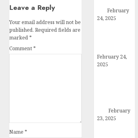
पदाधिकारियों ने की
Leave a Reply
बैठक
February
24, 2025
Your email address will not be
कैराना में कारों के
published.
Required fields are
टायर-बैटरी चोरी का
marked
*
बड़ा मामला, सुरक्षा
Comment
*
व्यवस्था पर सवाल
February 24,
2025
उत्तर प्रदेश बोर्ड
परीक्षा 2024: कल
से शुरू हो रही है
हाईस्कूल और
इंटरमीडिएट की
परीक्षा
February
23, 2025
तहसील मुख्यालय
Name
*
पर गरजे अधिवक्ता,