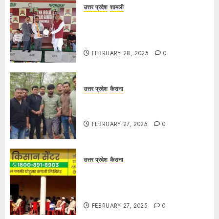
उत्तर प्रदेश
शामली
द गोल्ड पब्लिक स्कूल में पुरस्कार वितरण
समारोह का आयोजन, छात्रों और शिक्षकों को
किया गया सम्मानित
FEBRUARY 28, 2025
0
उत्तर प्रदेश
कैराना
मण्डावर फायरिंग मामले में ईनामी आरोपी बिल्लू
मुठभेड के बाद गिरफ्तार।
FEBRUARY 27, 2025
0
उत्तर प्रदेश
कैराना
हार्वेस्टिंग फार्मर नेटवर्क : सब्जी और फल
उत्पादक किसानों को मिलेगा बेहतर बाजार व
आधुनिक तकनीक का लाभ
FEBRUARY 27, 2025
0