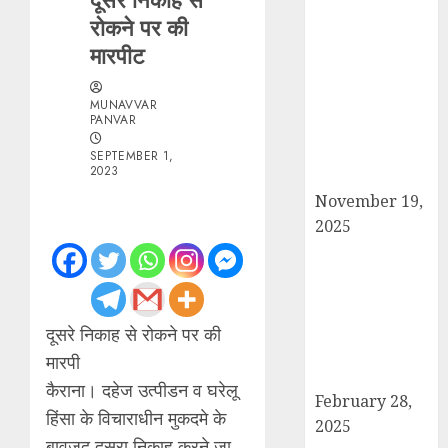
रोकने पर की
सरदार पटेल जयंती
मारपीट
पखवाड़े पर कैराना
लोकसभा में गूंजी
एकता की पुकार,
MUNAVVAR
PANVAR
प्रदीप चौधरी ने
किया यात्रा का
SEPTEMBER 1,
2023
नेतृत्व!
November 19,
2025
चौक बाजार में ई-
रिक्शा और चार
पहिया वाहनों की
अराजकता से जाम
दूसरे निकाह से रोकने पर की
की मार, जनजीवन
मारपी
अस्त-व्यस्त
कैराना। दहेज उत्पीडन व घरेलू
February 28,
हिंसा के विचाराधीन मुकदमे के
2025
बावजूद दूसरा निकाह करने जा