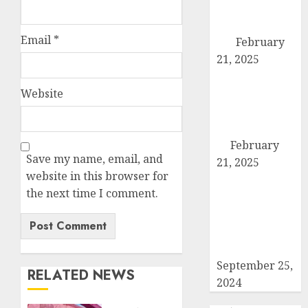
एसडीएम को सौंपा
छह सूत्रीय ज्ञापन-
Email
*
पत्र
February
21, 2025
हिमालय मॉडल
Website
स्कूल कैराना के
नन्हें पहलवान ‘अली’
ने कुश्ती में दिखाया
दम
February
Save my name, email, and
21, 2025
website in this browser for
कब्रिस्तान में जाने
the next time I comment.
वाले रास्ते का
समाधान ना होने की
वजह से कांग्रेसियों
ने दिया धरना
September 25,
RELATED NEWS
2024