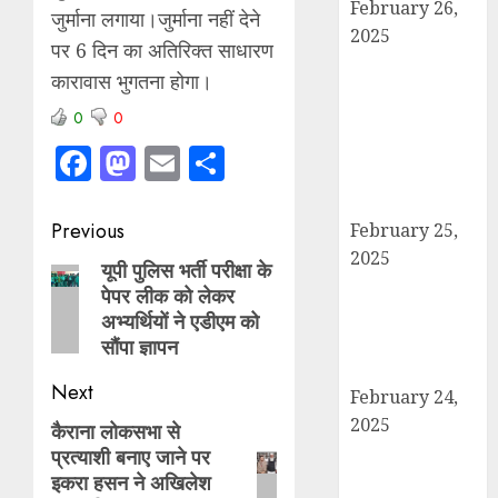
February 26,
जुर्माना लगाया।जुर्माना नहीं देने
2025
पर 6 दिन का अतिरिक्त साधारण
बोर्ड परीक्षाएँ साल में
कारावास भुगतना होगा।
दो बार आयोजित
0
0
करने का ऐतिहासिक
निर्णय! मसौदा मंजूर,
Facebook
Mastodon
Email
Share
सार्वजनिक सुझाव
आमंत्रित
Post
Previous
February 25,
2025
navigation
यूपी पुलिस भर्ती परीक्षा के
Previous
दिल्ली में इलाज के
पेपर लीक को लेकर
post:
दौरान हादसे में
अभ्यर्थियों ने एडीएम को
घायल छात्र की
सौंपा ज्ञापन
मौत, परिवार में मातम
Next
February 24,
2025
कैराना लोकसभा से
Next
शामली में आगामी
प्रत्याशी बनाए जाने पर
post:
राष्ट्रीय लोक
इकरा हसन ने अखिलेश