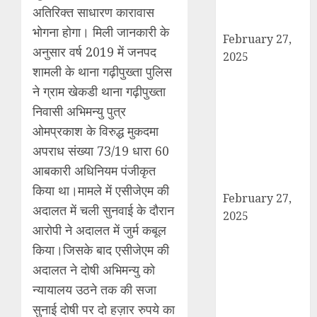
आरोपी बिल्लू मुठभेड
अतिरिक्त साधारण कारावास
के बाद गिरफ्तार।
भोगना होगा। मिली जानकारी के
February 27,
अनुसार वर्ष 2019 में जनपद
2025
शामली के थाना गढ़ीपुख्ता पुलिस
हार्वेस्टिंग फार्मर
ने ग्राम खेकडी थाना गढ़ीपुख्ता
नेटवर्क : सब्जी और
फल उत्पादक
निवासी अभिमन्यु पुत्र
किसानों को मिलेगा
ओमप्रकाश के विरुद्ध मुकदमा
बेहतर बाजार व
अपराध संख्या 73/19 धारा 60
आधुनिक तकनीक
आबकारी अधिनियम पंजीकृत
का लाभ
किया था।मामले में एसीजेएम की
February 27,
अदालत में चली सुनवाई के दौरान
2025
आरोपी ने अदालत में जुर्म कबूल
कैराना में
किया।जिसके बाद एसीजेएम की
महाशिवरात्रि पर
अदालत ने दोषी अभिमन्यु को
डीएम-एसपी का
पैदल मार्च, सुरक्षा व
न्यायालय उठने तक की सजा
शांति का दिया संदेश
सुनाई दोषी पर दो हज़ार रुपये का