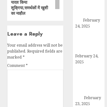
यादव किया
अदालत को सफल
शुक्रिया,समर्थकों में खुशी
बनाने की तैयारी:
का माहौल
पदाधिकारियों ने की
बैठक
February
24, 2025
कैराना में कारों के
Leave a Reply
टायर-बैटरी चोरी का
बड़ा मामला, सुरक्षा
Your email address will not be
व्यवस्था पर सवाल
published.
Required fields are
February 24,
marked
*
2025
Comment
*
उत्तर प्रदेश बोर्ड
परीक्षा 2024: कल
से शुरू हो रही है
हाईस्कूल और
इंटरमीडिएट की
परीक्षा
February
23, 2025