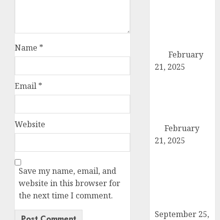
तहसील मुख्यालय
पर गरजे अधिवक्ता,
एसडीएम को सौंपा
छह सूत्रीय ज्ञापन-
Name
*
पत्र
February
21, 2025
हिमालय मॉडल
Email
*
स्कूल कैराना के
नन्हें पहलवान ‘अली’
ने कुश्ती में दिखाया
Website
दम
February
21, 2025
कब्रिस्तान में जाने
वाले रास्ते का
Save my name, email, and
समाधान ना होने की
website in this browser for
वजह से कांग्रेसियों
the next time I comment.
ने दिया धरना
September 25,