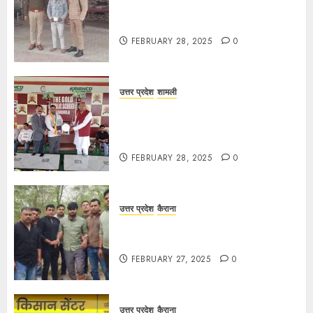
कांधला में नशा तस्करी के आरोप में युवक
गिरफ्तार, 100 ग्राम चरस बरामद
FEBRUARY 28, 2025
0
उत्तर प्रदेश
शामली
द गोल्ड पब्लिक स्कूल में पुरस्कार वितरण
समारोह का आयोजन, छात्रों और शिक्षकों को
किया गया सम्मानित
FEBRUARY 28, 2025
0
उत्तर प्रदेश
कैराना
मण्डावर फायरिंग मामले में ईनामी आरोपी बिल्लू
मुठभेड के बाद गिरफ्तार।
FEBRUARY 27, 2025
0
उत्तर प्रदेश
कैराना