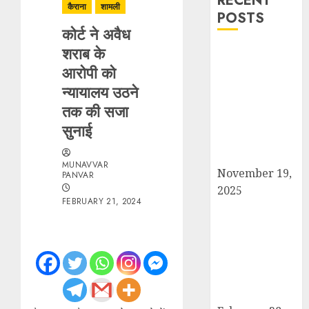
RECENT
कैराना
शामली
POSTS
कोर्ट ने अवैध
शराब के
सरदार पटेल जयंती
आरोपी को
पखवाड़े पर कैराना
लोकसभा में गूंजी
न्यायालय उठने
एकता की पुकार,
तक की सजा
प्रदीप चौधरी ने
सुनाई
किया यात्रा का
नेतृत्व!
MUNAVVAR
November 19,
PANVAR
2025
FEBRUARY 21, 2024
चौक बाजार में ई-
रिक्शा और चार
पहिया वाहनों की
अराजकता से जाम
की मार, जनजीवन
अस्त-व्यस्त