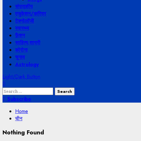
संपादकीय
एजुकेशन/करियर
टेक्नोलॉजी
स्वास्थ्य
फ़ैशन
साहित्य-शायरी
कोरोना
चुनाव
Astrology
Light/Dark Button
Search
for:
Subscribe
Home
चीन
Nothing Found