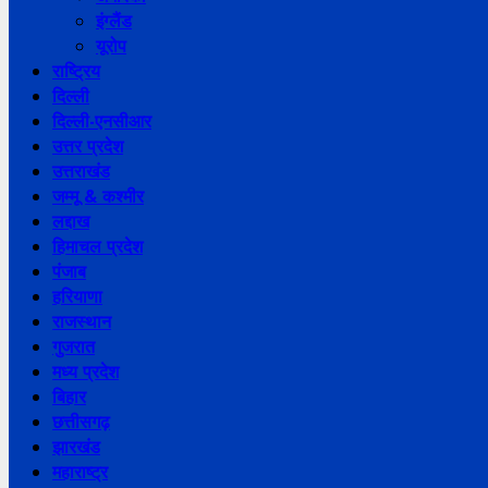
इंग्लैंड
यूरोप
राष्ट्रिय
दिल्ली
दिल्ली-एनसीआर
उत्तर प्रदेश
उत्तराखंड
जम्मू & कश्मीर
लद्दाख
हिमाचल प्रदेश
पंजाब
हरियाणा
राजस्थान
गुजरात
मध्य प्रदेश
बिहार
छत्तीसगढ़
झारखंड
महाराष्ट्र