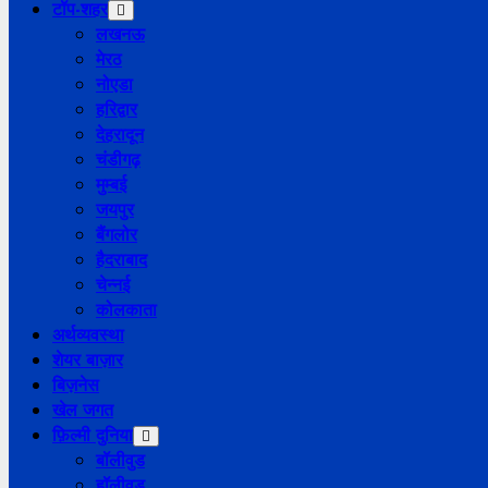
टॉप-शहर
लखनऊ
मेरठ
नोएडा
हरिद्वार
देहरादून
चंडीगढ़
मुम्बई
जयपुर
बैंगलोर
हैदराबाद
चेन्नई
कोलकाता
अर्थव्यवस्था
शेयर बाज़ार
बिज़नेस
खेल जगत
फ़िल्मी दुनिया
बॉलीवुड
हॉलीवुड