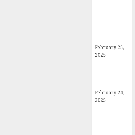
बोर्ड परीक्षाएँ साल में
दो बार आयोजित
करने का ऐतिहासिक
निर्णय! मसौदा मंजूर,
सार्वजनिक सुझाव
आमंत्रित
February 25,
2025
दिल्ली में इलाज के
दौरान हादसे में
घायल छात्र की
मौत, परिवार में मातम
February 24,
2025
शामली में आगामी
राष्ट्रीय लोक
अदालत को सफल
बनाने की तैयारी: