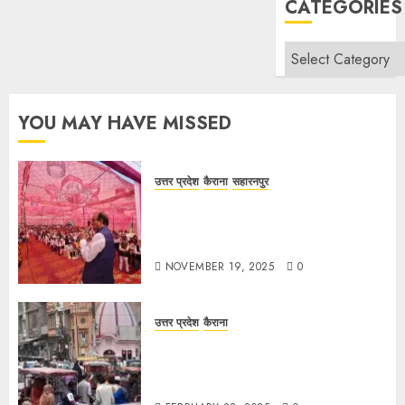
CATEGORIES
Categories
YOU MAY HAVE MISSED
उत्तर प्रदेश
कैराना
सहारनपुर
सरदार पटेल जयंती पखवाड़े पर कैराना
लोकसभा में गूंजी एकता की पुकार, प्रदीप
चौधरी ने किया यात्रा का नेतृत्व!
NOVEMBER 19, 2025
0
उत्तर प्रदेश
कैराना
चौक बाजार में ई-रिक्शा और चार पहिया वाहनों
की अराजकता से जाम की मार, जनजीवन
अस्त-व्यस्त