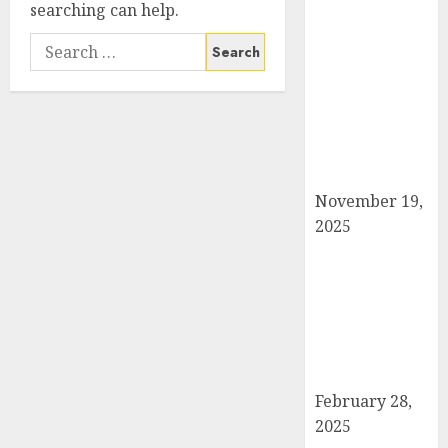
searching can help.
सरदार पटेल जयंती
Search
पखवाड़े पर कैराना
for:
लोकसभा में गूंजी
एकता की पुकार,
प्रदीप चौधरी ने
किया यात्रा का
नेतृत्व!
November 19,
2025
चौक बाजार में ई-
रिक्शा और चार
पहिया वाहनों की
अराजकता से जाम
की मार, जनजीवन
अस्त-व्यस्त
February 28,
2025