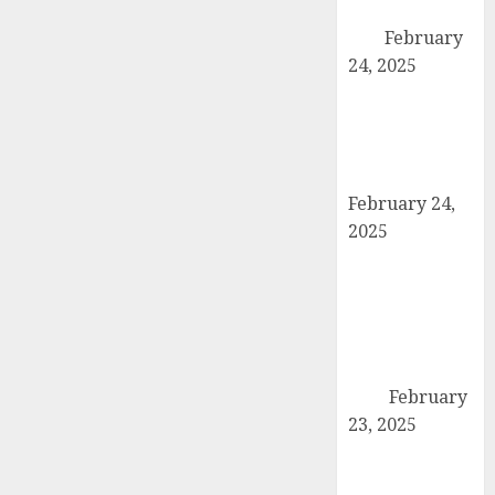
पदाधिकारियों ने की
बैठक
February
24, 2025
कैराना में कारों के
टायर-बैटरी चोरी का
बड़ा मामला, सुरक्षा
व्यवस्था पर सवाल
February 24,
2025
उत्तर प्रदेश बोर्ड
परीक्षा 2024: कल
से शुरू हो रही है
हाईस्कूल और
इंटरमीडिएट की
परीक्षा
February
23, 2025
तहसील मुख्यालय
पर गरजे अधिवक्ता,