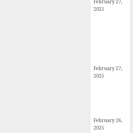
February 27,
2025
हार्वेस्टिंग फार्मर
नेटवर्क : सब्जी और
फल उत्पादक
किसानों को मिलेगा
बेहतर बाजार व
आधुनिक तकनीक
का लाभ
February 27,
2025
कैराना में
महाशिवरात्रि पर
डीएम-एसपी का
पैदल मार्च, सुरक्षा व
शांति का दिया संदेश
February 26,
2025