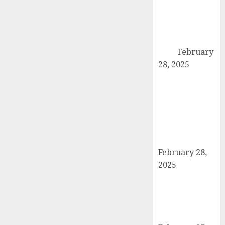
कांधला में नशा
तस्करी के आरोप में
युवक गिरफ्तार,
100 ग्राम चरस
बरामद
February
28, 2025
द गोल्ड पब्लिक
स्कूल में पुरस्कार
वितरण समारोह का
आयोजन, छात्रों
और शिक्षकों को
किया गया सम्मानित
February 28,
2025
मण्डावर फायरिंग
मामले में ईनामी
आरोपी बिल्लू मुठभेड
के बाद गिरफ्तार।