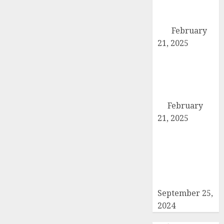
एसडीएम को सौंपा
छह सूत्रीय ज्ञापन-
पत्र
February
21, 2025
हिमालय मॉडल
स्कूल कैराना के
नन्हें पहलवान ‘अली’
ने कुश्ती में दिखाया
दम
February
21, 2025
कब्रिस्तान में जाने
वाले रास्ते का
समाधान ना होने की
वजह से कांग्रेसियों
ने दिया धरना
September 25,
2024