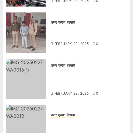
FEBRUARY 28, 2025
0
उत्तर प्रदेश
शामली
कांधला में नशा तस्करी के आरोप में युवक
गिरफ्तार, 100 ग्राम चरस बरामद
FEBRUARY 28, 2025
0
उत्तर प्रदेश
शामली
द गोल्ड पब्लिक स्कूल में पुरस्कार वितरण
समारोह का आयोजन, छात्रों और शिक्षकों को
किया गया सम्मानित
FEBRUARY 28, 2025
0
उत्तर प्रदेश
कैराना
मण्डावर फायरिंग मामले में ईनामी आरोपी बिल्लू
मुठभेड के बाद गिरफ्तार।