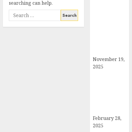
searching can help.
सरदार पटेल जयंती
Search
पखवाड़े पर कैराना
for:
लोकसभा में गूंजी
एकता की पुकार,
प्रदीप चौधरी ने
किया यात्रा का
नेतृत्व!
November 19,
2025
चौक बाजार में ई-
रिक्शा और चार
पहिया वाहनों की
अराजकता से जाम
की मार, जनजीवन
अस्त-व्यस्त
February 28,
2025