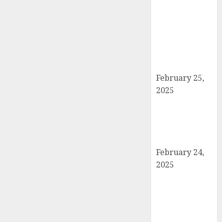
बोर्ड परीक्षाएँ साल में
दो बार आयोजित
करने का ऐतिहासिक
निर्णय! मसौदा मंजूर,
सार्वजनिक सुझाव
आमंत्रित
February 25,
2025
दिल्ली में इलाज के
दौरान हादसे में
घायल छात्र की
मौत, परिवार में मातम
February 24,
2025
शामली में आगामी
राष्ट्रीय लोक
अदालत को सफल
बनाने की तैयारी: