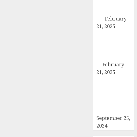
एसडीएम को सौंपा
छह सूत्रीय ज्ञापन-
पत्र
February
21, 2025
हिमालय मॉडल
स्कूल कैराना के
नन्हें पहलवान ‘अली’
ने कुश्ती में दिखाया
दम
February
21, 2025
कब्रिस्तान में जाने
वाले रास्ते का
समाधान ना होने की
वजह से कांग्रेसियों
ने दिया धरना
September 25,
2024