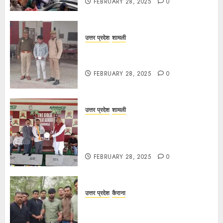
FEBRUARY 28, 2025
0
उत्तर प्रदेश
शामली
कांधला में नशा तस्करी के आरोप में युवक
गिरफ्तार, 100 ग्राम चरस बरामद
FEBRUARY 28, 2025
0
उत्तर प्रदेश
शामली
द गोल्ड पब्लिक स्कूल में पुरस्कार वितरण
समारोह का आयोजन, छात्रों और शिक्षकों को
किया गया सम्मानित
FEBRUARY 28, 2025
0
उत्तर प्रदेश
कैराना
मण्डावर फायरिंग मामले में ईनामी आरोपी बिल्लू
मुठभेड के बाद गिरफ्तार।