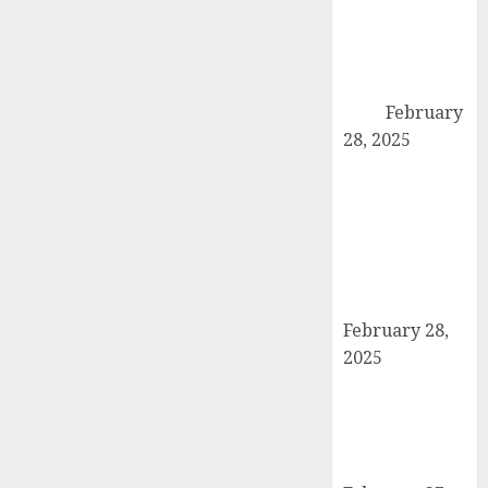
कांधला में नशा
तस्करी के आरोप में
युवक गिरफ्तार,
100 ग्राम चरस
बरामद
February
28, 2025
द गोल्ड पब्लिक
स्कूल में पुरस्कार
वितरण समारोह का
आयोजन, छात्रों
और शिक्षकों को
किया गया सम्मानित
February 28,
2025
मण्डावर फायरिंग
मामले में ईनामी
आरोपी बिल्लू मुठभेड
के बाद गिरफ्तार।