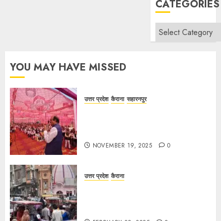
CATEGORIES
Categories
YOU MAY HAVE MISSED
उत्तर प्रदेश
कैराना
सहारनपुर
सरदार पटेल जयंती पखवाड़े पर कैराना
लोकसभा में गूंजी एकता की पुकार, प्रदीप
चौधरी ने किया यात्रा का नेतृत्व!
NOVEMBER 19, 2025
0
उत्तर प्रदेश
कैराना
चौक बाजार में ई-रिक्शा और चार पहिया वाहनों
की अराजकता से जाम की मार, जनजीवन
अस्त-व्यस्त