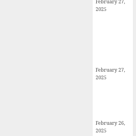
February 27,
2025
हार्वेस्टिंग फार्मर
नेटवर्क : सब्जी और
फल उत्पादक
किसानों को मिलेगा
बेहतर बाजार व
आधुनिक तकनीक
का लाभ
February 27,
2025
कैराना में
महाशिवरात्रि पर
डीएम-एसपी का
पैदल मार्च, सुरक्षा व
शांति का दिया संदेश
February 26,
2025