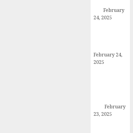
पदाधिकारियों ने की
बैठक
February
24, 2025
कैराना में कारों के
टायर-बैटरी चोरी का
बड़ा मामला, सुरक्षा
व्यवस्था पर सवाल
February 24,
2025
उत्तर प्रदेश बोर्ड
परीक्षा 2024: कल
से शुरू हो रही है
हाईस्कूल और
इंटरमीडिएट की
परीक्षा
February
23, 2025
तहसील मुख्यालय
पर गरजे अधिवक्ता,