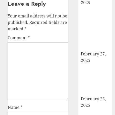
Leave a Reply
2025
हार्वेस्टिंग फार्मर
नेटवर्क : सब्जी और
Your email address will not be
फल उत्पादक
published.
Required fields are
किसानों को मिलेगा
marked
*
बेहतर बाजार व
Comment
*
आधुनिक तकनीक
का लाभ
February 27,
2025
कैराना में
महाशिवरात्रि पर
डीएम-एसपी का
पैदल मार्च, सुरक्षा व
शांति का दिया संदेश
February 26,
2025
Name
*
बोर्ड परीक्षाएँ साल में