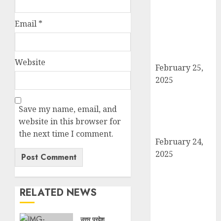
दो बार आयोजित
करने का ऐतिहासिक
Email
*
निर्णय! मसौदा मंजूर,
सार्वजनिक सुझाव
आमंत्रित
Website
February 25,
2025
दिल्ली में इलाज के
दौरान हादसे में
Save my name, email, and
घायल छात्र की
website in this browser for
मौत, परिवार में मातम
the next time I comment.
February 24,
2025
शामली में आगामी
राष्ट्रीय लोक
RELATED NEWS
अदालत को सफल
बनाने की तैयारी:
पदाधिकारियों ने की
उत्तर प्रदेश