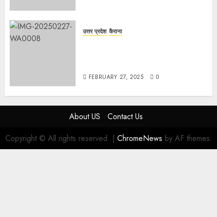
उत्तर प्रदेश
कैराना
हार्वेस्टिंग फार्मर नेटवर्क : सब्जी और फल
उत्पादक किसानों को मिलेगा बेहतर बाजार व
आधुनिक तकनीक का लाभ
FEBRUARY 27, 2025
0
About US
Contact Us
Copyright © All rights reserved.
|
ChromeNews
by AF themes.