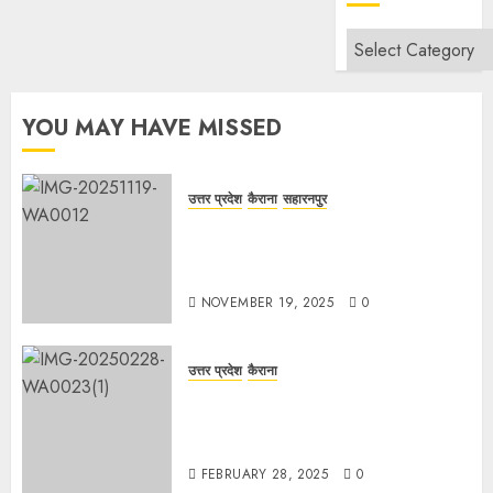
Categories
YOU MAY HAVE MISSED
उत्तर प्रदेश
कैराना
सहारनपुर
सरदार पटेल जयंती पखवाड़े पर कैराना
लोकसभा में गूंजी एकता की पुकार, प्रदीप
चौधरी ने किया यात्रा का नेतृत्व!
NOVEMBER 19, 2025
0
उत्तर प्रदेश
कैराना
चौक बाजार में ई-रिक्शा और चार पहिया वाहनों
की अराजकता से जाम की मार, जनजीवन
अस्त-व्यस्त
FEBRUARY 28, 2025
0