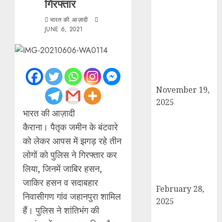
गिरफ्तार
सरदार पटेल जयंती
पखवाड़े पर कैराना
भारत की आज़ादी
लोकसभा में गूंजी
JUNE 6, 2021
एकता की पुकार,
प्रदीप चौधरी ने
किया यात्रा का
नेतृत्व!
November 19,
2025
भारत की आज़ादी
चौक बाजार में ई-
कैराना। पैतृक जमीन के बंटवारे
रिक्शा और चार
पहिया वाहनों की
को लेकर आपस में झगड़ रहे तीन
अराजकता से जाम
लोगों को पुलिस ने गिरफ्तार कर
की मार, जनजीवन
लिया, जिनमें जाबिर हसन,
अस्त-व्यस्त
जाकिर हसन व सदाबहार
February 28,
निवासीगण गांव जहानपुरा शामिल
2025
हैं। पुलिस ने शांतिभंग की
कांधला में नशा