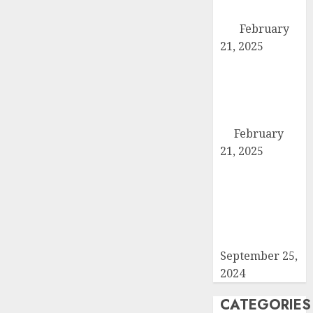
28, 2025
छह सूत्रीय ज्ञापन-
0
पत्र
February
21, 2025
हिमालय मॉडल
स्कूल कैराना के
नन्हें पहलवान ‘अली’
ने कुश्ती में दिखाया
दम
February
21, 2025
कब्रिस्तान में जाने
वाले रास्ते का
समाधान ना होने की
वजह से कांग्रेसियों
ने दिया धरना
September 25,
2024
CATEGORIES