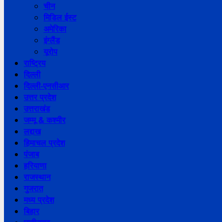
चीन
मिडिल ईस्ट
अमेरिका
इंग्लैंड
यूरोप
राष्ट्रिय
दिल्ली
दिल्ली-एनसीआर
उत्तर प्रदेश
उत्तराखंड
जम्मू & कश्मीर
लद्दाख
हिमाचल प्रदेश
पंजाब
हरियाणा
राजस्थान
गुजरात
मध्य प्रदेश
बिहार