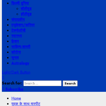
फ़िल्मी दुनिया
बॉलीवुड
हॉलीवुड
संपादकीय
एजुकेशन/करियर
टेक्नोलॉजी
स्वास्थ्य
फ़ैशन
साहित्य-शायरी
कोरोना
चुनाव
Astrology
Light/Dark Button
Search for:
Subscribe
Home
युवक के साथ मारपीट