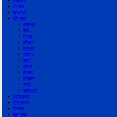
छत्तीसगढ़
झारखंड
महाराष्ट्र
टॉप-शहर
लखनऊ
मेरठ
नोएडा
हरिद्वार
देहरादून
चंडीगढ़
मुम्बई
जयपुर
बैंगलोर
हैदराबाद
चेन्नई
कोलकाता
अर्थव्यवस्था
शेयर बाज़ार
बिज़नेस
खेल जगत