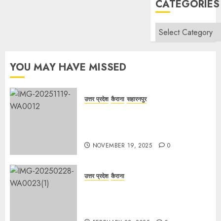
CATEGORIES
Categories
YOU MAY HAVE MISSED
उत्तर प्रदेश
कैराना
सहारनपुर
सरदार पटेल जयंती पखवाड़े पर कैराना
लोकसभा में गूंजी एकता की पुकार, प्रदीप
चौधरी ने किया यात्रा का नेतृत्व!
NOVEMBER 19, 2025
0
उत्तर प्रदेश
कैराना
चौक बाजार में ई-रिक्शा और चार पहिया वाहनों
की अराजकता से जाम की मार, जनजीवन
अस्त-व्यस्त