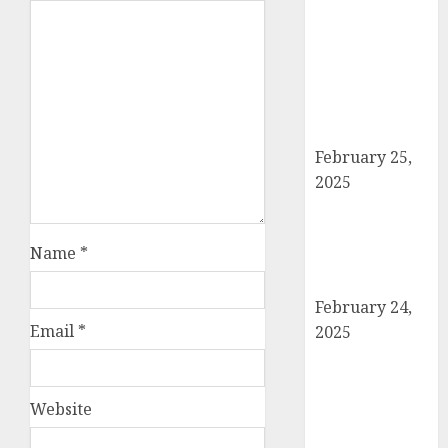
बोर्ड परीक्षाएँ साल में
दो बार आयोजित
करने का ऐतिहासिक
निर्णय! मसौदा मंजूर,
सार्वजनिक सुझाव
आमंत्रित
February 25,
2025
दिल्ली में इलाज के
दौरान हादसे में
Name
*
घायल छात्र की
मौत, परिवार में मातम
February 24,
Email
*
2025
शामली में आगामी
राष्ट्रीय लोक
अदालत को सफल
Website
बनाने की तैयारी: