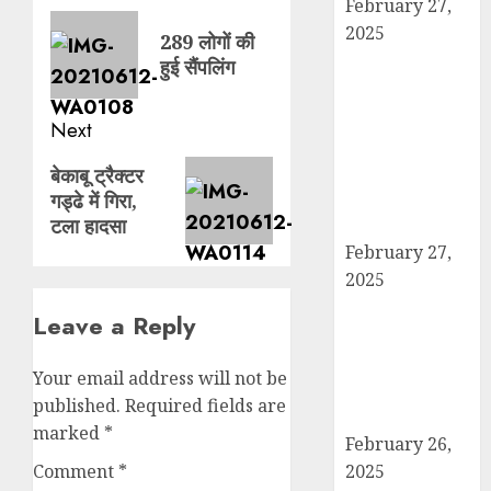
February 27,
navigation
Previous
2025
289 लोगों की
post:
हार्वेस्टिंग फार्मर
हुई सैंपलिंग
नेटवर्क : सब्जी और
फल उत्पादक
Next
किसानों को मिलेगा
Next
बेहतर बाजार व
बेकाबू ट्रैक्टर
आधुनिक तकनीक
गड्ढे में गिरा,
post:
टला हादसा
का लाभ
February 27,
2025
कैराना में
Leave a Reply
महाशिवरात्रि पर
डीएम-एसपी का
Your email address will not be
पैदल मार्च, सुरक्षा व
published.
Required fields are
शांति का दिया संदेश
marked
*
February 26,
2025
Comment
*