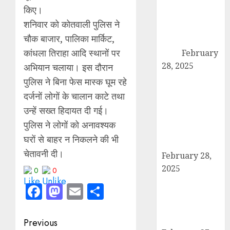
कांधला में नशा
किए।
तस्करी के आरोप में
शनिवार को कोतवाली पुलिस ने
युवक गिरफ्तार,
चौक बाजार, पालिका मार्किट,
100 ग्राम चरस
कांधला तिराहा आदि स्थानों पर
बरामद
February
28, 2025
अभियान चलाया। इस दौरान
द गोल्ड पब्लिक
पुलिस ने बिना फेस मास्क घूम रहे
स्कूल में पुरस्कार
दर्जनों लोगों के चालान काटे तथा
वितरण समारोह का
उन्हें सख्त हिदायत दी गई।
आयोजन, छात्रों
पुलिस ने लोगों को अनावश्यक
और शिक्षकों को
घरों से बाहर न निकलने की भी
किया गया सम्मानित
चेतावनी दी।
February 28,
2025
0
0
मण्डावर फायरिंग
Facebook
Mastodon
Email
Share
मामले में ईनामी
आरोपी बिल्लू मुठभेड
के बाद गिरफ्तार।
Post
Previous