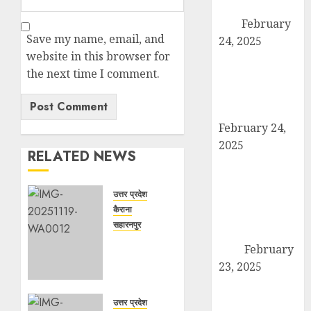
पदाधिकारियों ने की
बैठक
February
Save my name, email, and
24, 2025
website in this browser for
कैराना में कारों के
the next time I comment.
टायर-बैटरी चोरी का
बड़ा मामला, सुरक्षा
व्यवस्था पर सवाल
February 24,
2025
RELATED NEWS
उत्तर प्रदेश बोर्ड
परीक्षा 2024: कल
उत्तर प्रदेश
से शुरू हो रही है
कैराना
हाईस्कूल और
सहारनपुर
इंटरमीडिएट की
सरदार
परीक्षा
February
पटेल
23, 2025
जयंती
तहसील मुख्यालय
पखवाड़े पर
पर गरजे अधिवक्ता,
कैराना
उत्तर प्रदेश