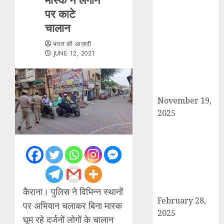
पर काटे
सरदार पटेल जयंती
चालान
पखवाड़े पर कैराना
लोकसभा में गूंजी
भारत की आज़ादी
एकता की पुकार,
JUNE 12, 2021
प्रदीप चौधरी ने
किया यात्रा का
नेतृत्व!
November 19,
2025
चौक बाजार में ई-
रिक्शा और चार
पहिया वाहनों की
अराजकता से जाम
की मार, जनजीवन
अस्त-व्यस्त
कैराना। पुलिस ने विभिन्न स्थानों
February 28,
पर अभियान चलाकर बिना मास्क
2025
घूम रहे दर्जनों लोगों के चालान