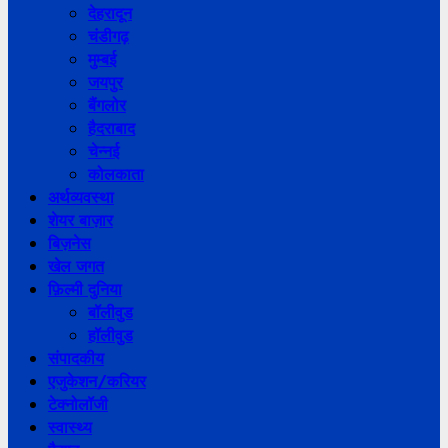
देहरादून
चंडीगढ़
मुम्बई
जयपुर
बैंगलोर
हैदराबाद
चेन्नई
कोलकाता
अर्थव्यवस्था
शेयर बाज़ार
बिज़नेस
खेल जगत
फ़िल्मी दुनिया
बॉलीवुड
हॉलीवुड
संपादकीय
एजुकेशन/करियर
टेक्नोलॉजी
स्वास्थ्य