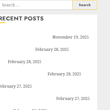
Search
or:
RECENT POSTS
रदार पटेल जयंती पखवाड़े पर कैराना लोकसभा में गूंजी एकता की पुकार,
्रदीप चौधरी ने किया यात्रा का नेतृत्व!
November 19, 2025
ौक बाजार में ई-रिक्शा और चार पहिया वाहनों की अराजकता से जाम की
ार, जनजीवन अस्त-व्यस्त
February 28, 2025
ांधला में नशा तस्करी के आरोप में युवक गिरफ्तार, 100 ग्राम चरस
रामद
February 28, 2025
 गोल्ड पब्लिक स्कूल में पुरस्कार वितरण समारोह का आयोजन, छात्रों
र शिक्षकों को किया गया सम्मानित
February 28, 2025
ण्डावर फायरिंग मामले में ईनामी आरोपी बिल्लू मुठभेड के बाद गिरफ्तार।
February 27, 2025
ार्वेस्टिंग फार्मर नेटवर्क : सब्जी और फल उत्पादक किसानों को मिलेगा
ेहतर बाजार व आधुनिक तकनीक का लाभ
February 27, 2025
ैराना में महाशिवरात्रि पर डीएम-एसपी का पैदल मार्च, सुरक्षा व शांति का