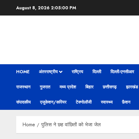
Skip
August 8, 2026
2:05:01 PM
to
content
HOME
अंतरराष्ट्रीय
राष्ट्रिय
दिल्ली
दिल्ली-एनसीआर
राजस्थान
गुजरात
मध्य प्रदेश
बिहार
छत्तीसगढ़
झारखंड
संपादकीय
एजुकेशन/करियर
टेक्नोलॉजी
स्वास्थ्य
फ़ैशन
Home
पुलिस ने छह वांछितों को भेजा जेल