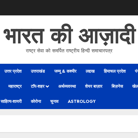
भारत की आज़ादी
राष्ट्र सेवा को समर्पित राष्ट्रीय हिन्दी समाचारपत्र
उत्तर प्रदेश
उत्तराखंड
जम्मू & कश्मीर
लद्दाख
हिमाचल प्रदेश
प
महाराष्ट्र
टॉप-शहर
अर्थव्यवस्था
शेयर बाज़ार
बिज़नेस
खे
साहित्य-शायरी
कोरोना
चुनाव
ASTROLOGY