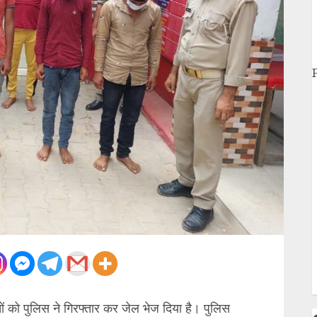
द
ब
म
द
श
प
क
उ
इ
त
ज
ह
क
न
ों को पुलिस ने गिरफ्तार कर जेल भेज दिया है। पुलिस