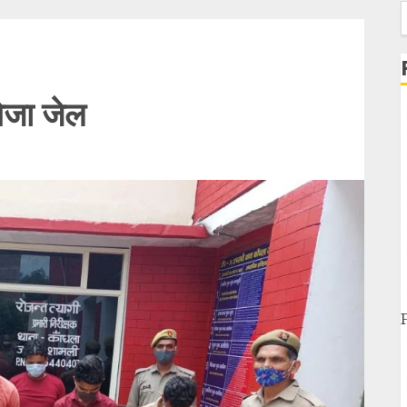
f
भेजा जेल
स
प
च
म
क
ब
द
औ
म
ह
ब
क