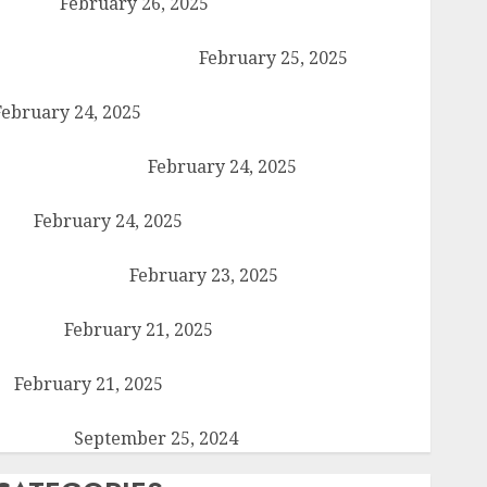
िया संदेश
February 26, 2025
ोर्ड परीक्षाएँ साल में दो बार आयोजित करने का ऐतिहासिक निर्णय! मसौदा
ंजूर, सार्वजनिक सुझाव आमंत्रित
February 25, 2025
िल्ली में इलाज के दौरान हादसे में घायल छात्र की मौत, परिवार में मातम
February 24, 2025
ामली में आगामी राष्ट्रीय लोक अदालत को सफल बनाने की तैयारी:
दाधिकारियों ने की बैठक
February 24, 2025
ैराना में कारों के टायर-बैटरी चोरी का बड़ा मामला, सुरक्षा व्यवस्था पर
सवाल
February 24, 2025
त्तर प्रदेश बोर्ड परीक्षा 2024: कल से शुरू हो रही है हाईस्कूल और
ंटरमीडिएट की परीक्षा
February 23, 2025
हसील मुख्यालय पर गरजे अधिवक्ता, एसडीएम को सौंपा छह सूत्रीय
्ञापन-पत्र
February 21, 2025
िमालय मॉडल स्कूल कैराना के नन्हें पहलवान ‘अली’ ने कुश्ती में दिखाया
दम
February 21, 2025
ब्रिस्तान में जाने वाले रास्ते का समाधान ना होने की वजह से कांग्रेसियों
े दिया धरना
September 25, 2024