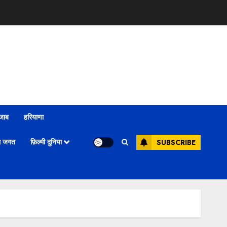
ंजाब
हरियाणा
ल जगत
फ़िल्मी दुनिया
SUBSCRIBE