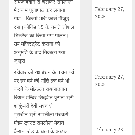
रायजादगान से चलकर रामलीला
के बाद गिरफ्तार।
February 27,
मैदान में पूजापाठ कर लगाया
2025
गया। जिसमें भारी फोर्स मौजूद
हार्वेस्टिंग फार्मर
रहा।कोविड 19 के चलते सोशल
नेटवर्क : सब्जी और
डिस्टेंस का किया गया पालन।
फल उत्पादक
उप मजिस्ट्रेट कैराना की
किसानों को मिलेगा
अनुमति के बाद निकाला गया
बेहतर बाजार व
जुलूस।
आधुनिक तकनीक
का लाभ
रविवार को रक्षाबंधन के पावन पर्व
February 27,
पर हर वर्ष की भांति इस वर्ष भी
2025
कस्बे के मोहल्ला रायजादगान
कैराना में
स्थित मन्दिर सिद्वपीठ पुराना श्री
महाशिवरात्रि पर
शाकुंभरी देवी भवन से
डीएम-एसपी का
प्राचीन श्री रामलीला पंचवटी
पैदल मार्च, सुरक्षा व
शांति का दिया संदेश
मंडप ट्रस्ट रामलीला मैदान
February 26,
कैराना रोड कांधला के अध्यक्ष