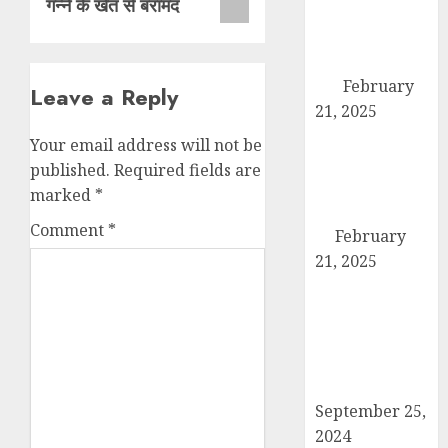
गन्ने के खेत से बरामद
पर गरजे अधिवक्ता,
एसडीएम को सौंपा
छह सूत्रीय ज्ञापन-
पत्र
February
Leave a Reply
21, 2025
हिमालय मॉडल
Your email address will not be
स्कूल कैराना के
published.
Required fields are
नन्हें पहलवान ‘अली’
marked
*
ने कुश्ती में दिखाया
Comment
*
दम
February
21, 2025
कब्रिस्तान में जाने
वाले रास्ते का
समाधान ना होने की
वजह से कांग्रेसियों
ने दिया धरना
September 25,
2024