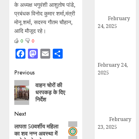
बनाने की तैयारी:
के अध्यक्ष भगुवंशी आशुतोष पांडे,
पदाधिकारियों ने की
प्रबंधक विनोद कुमार शर्मा,मंत्री
बैठक
February
मोनू शर्मा, सदस्य गौतम चौहान,
24, 2025
आदि मौजूद रहे।
कैराना में कारों के
0
0
टायर-बैटरी चोरी का
बड़ा मामला, सुरक्षा
Facebook
Mastodon
Email
Share
व्यवस्था पर सवाल
February 24,
Post
Previous
2025
उत्तर प्रदेश बोर्ड
navigation
Previous
वाहन चोरों की
परीक्षा 2024: कल
धरपकड़ के दिए
post:
से शुरू हो रही है
निर्देश
हाईस्कूल और
इंटरमीडिएट की
Next
परीक्षा
February
Next
लापता 50वर्शीय महिला
23, 2025
का शव नग्न अवस्था में
post:
तहसील मुख्यालय