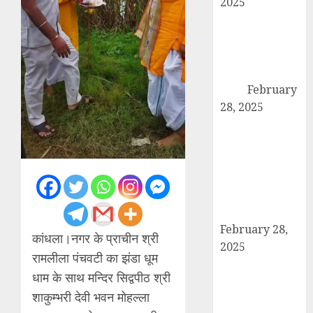
2025
कांधला में नशा
तस्करी के आरोप में
युवक गिरफ्तार,
100 ग्राम चरस
बरामद
February
28, 2025
द गोल्ड पब्लिक
स्कूल में पुरस्कार
वितरण समारोह का
आयोजन, छात्रों
और शिक्षकों को
किया गया सम्मानित
February 28,
कांधला।नगर के प्राचीन श्री
2025
रामलीला पंचवटी का झंडा धूम
मण्डावर फायरिंग
धाम के साथ मन्दिर सिद्वपीठ श्री
मामले में ईनामी
शाकुम्भरी देवी भवन मोहल्ला
आरोपी बिल्लू मुठभेड