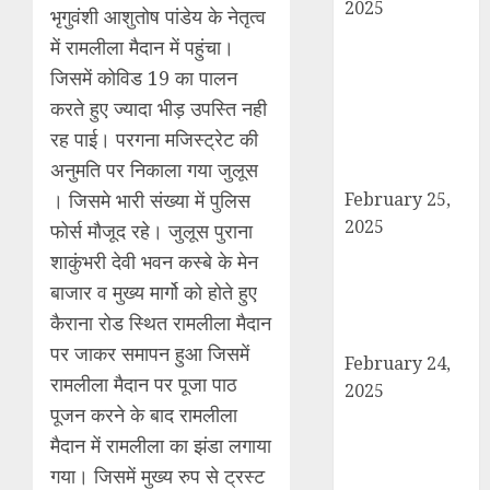
2025
भृगुवंशी आशुतोष पांडेय के नेतृत्व
बोर्ड परीक्षाएँ साल में
में रामलीला मैदान में पहुंचा।
दो बार आयोजित
जिसमें कोविड 19 का पालन
करने का ऐतिहासिक
करते हुए ज्यादा भीड़ उपस्ति नही
निर्णय! मसौदा मंजूर,
रह पाई। परगना मजिस्ट्रेट की
सार्वजनिक सुझाव
अनुमति पर निकाला गया जुलूस
आमंत्रित
। जिसमे भारी संख्या में पुलिस
February 25,
2025
फोर्स मौजूद रहे। जुलूस पुराना
दिल्ली में इलाज के
शाकुंभरी देवी भवन कस्बे के मेन
दौरान हादसे में
बाजार व मुख्य मार्गो को होते हुए
घायल छात्र की
कैराना रोड स्थित रामलीला मैदान
मौत, परिवार में मातम
पर जाकर समापन हुआ जिसमें
February 24,
रामलीला मैदान पर पूजा पाठ
2025
पूजन करने के बाद रामलीला
शामली में आगामी
मैदान में रामलीला का झंडा लगाया
राष्ट्रीय लोक
अदालत को सफल
गया। जिसमें मुख्य रुप से ट्रस्ट