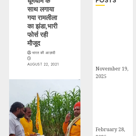
धूमधाम के
POSTS
साथ लगाया
सरदार पटेल जयंती
गया रामलीला
पखवाड़े पर कैराना
का झंडा,भारी
लोकसभा में गूंजी
फोर्स रही
एकता की पुकार,
मौजूद
प्रदीप चौधरी ने
भारत की आज़ादी
किया यात्रा का
नेतृत्व!
AUGUST 22, 2021
November 19,
2025
चौक बाजार में ई-
रिक्शा और चार
पहिया वाहनों की
अराजकता से जाम
की मार, जनजीवन
अस्त-व्यस्त
February 28,