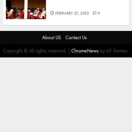
आधुनिक तकनीक का लाभ
FEBRUARY 27, 2025
0
About US
Contact Us
Copyright © All rights reserved.
|
ChromeNews
by AF themes.