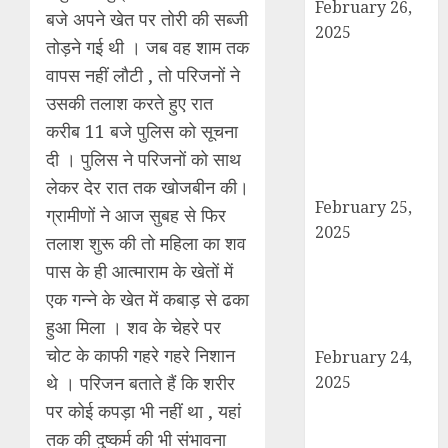
February 26,
बजे अपने खेत पर तोरी की सब्जी
2025
तोड़ने गई थी । जब वह शाम तक
बोर्ड परीक्षाएँ साल में
वापस नहीं लौटी , तो परिजनों ने
दो बार आयोजित
उसकी तलाश करते हुए रात
करने का ऐतिहासिक
करीब 11 बजे पुलिस को सूचना
निर्णय! मसौदा मंजूर,
सार्वजनिक सुझाव
दी । पुलिस ने परिजनों को साथ
आमंत्रित
लेकर देर रात तक खोजबीन की।
February 25,
ग्रामीणों ने आज सुबह से फिर
2025
तलाश शुरू की तो महिला का शव
दिल्ली में इलाज के
पास के ही आत्माराम के खेतों में
दौरान हादसे में
एक गन्ने के खेत में कबाड़ से ढका
घायल छात्र की
हुआ मिला । शव के चेहरे पर
मौत, परिवार में मातम
चोट के काफी गहरे गहरे निशान
February 24,
2025
थे । परिजन बताते हैं कि शरीर
शामली में आगामी
पर कोई कपड़ा भी नहीं था , यहां
राष्ट्रीय लोक
तक की दुष्कर्म की भी संभावना