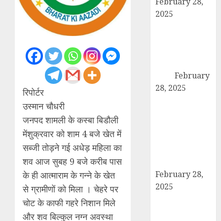
February 28,
2025
कांधला में नशा
तस्करी के आरोप में
युवक गिरफ्तार,
100 ग्राम चरस
बरामद
February
28, 2025
रिपोर्टर
द गोल्ड पब्लिक
उस्मान चौधरी
स्कूल में पुरस्कार
जनपद शामली के कस्बा बिडौली
वितरण समारोह का
मेंशुक्रवार को शाम 4 बजे खेत में
आयोजन, छात्रों
सब्जी तोड़ने गई अधेड़ महिला का
और शिक्षकों को
शव आज सुबह 9 बजे करीब पास
किया गया सम्मानित
February 28,
के ही आत्माराम के गन्ने के खेत
2025
से ग्रामीणों को मिला । चेहरे पर
मण्डावर फायरिंग
चोट के काफी गहरे निशान मिले
मामले में ईनामी
और शव बिल्कुल नग्न अवस्था