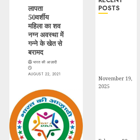
RECENT
लापता
POSTS
50वर्शीय
सरदार पटेल जयंती
महिला का शव
पखवाड़े पर कैराना
नग्न अवस्था में
लोकसभा में गूंजी
गन्ने के खेत से
एकता की पुकार,
बरामद
प्रदीप चौधरी ने
भारत की आज़ादी
किया यात्रा का
नेतृत्व!
AUGUST 22, 2021
November 19,
2025
चौक बाजार में ई-
रिक्शा और चार
पहिया वाहनों की
अराजकता से जाम
की मार, जनजीवन
अस्त-व्यस्त