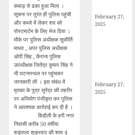
आरोपी बिल्लू मुठभेड
कबाड़ से ढका हुआ मिला ।
के बाद गिरफ्तार।
सूचना पर तुरंत ही पुलिस पहुंची
February 27,
और कब्जे में लेकर शव को
2025
पोस्टमार्टम के लिए भेज दिया ।
हार्वेस्टिंग फार्मर
नेटवर्क : सब्जी और
मौके पर पुलिस अधीक्षक सुकीर्ति
फल उत्पादक
माधव , अपर पुलिस अधीक्षक
किसानों को मिलेगा
ओपी सिंह , कैराना पुलिस
बेहतर बाजार व
उपाधीक्षक जितेंद्र कुमार सिंह ने
आधुनिक तकनीक
भी घटनास्थल पर पहुंचकर
का लाभ
जानकारी ली । इस संबंध में
February 27,
मृतका के पुत्र सुरेंद्र की तहरीर
2025
पर अभियोग पंजीकृत कर पुलिस
कैराना में
ने आवश्यक कार्रवाई कर दी है ।
महाशिवरात्रि पर
डीएम-एसपी का
बिडौली के हरी नगर
पैदल मार्च, सुरक्षा व
निवासी करीब 50 वर्षीया
शांति का दिया संदेश
शकुंतला शुक्रवार की शाम 4