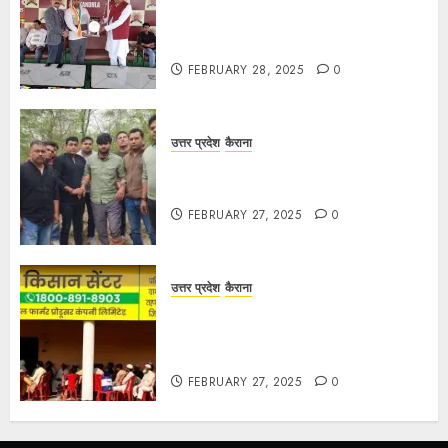
द गोल्ड पब्लिक स्कूल में पुरस्कार वितरण
समारोह का आयोजन, छात्रों और शिक्षकों को
किया गया सम्मानित
FEBRUARY 28, 2025
0
उत्तर प्रदेश
कैराना
मण्डावर फायरिंग मामले में ईनामी आरोपी बिल्लू
मुठभेड के बाद गिरफ्तार।
FEBRUARY 27, 2025
0
उत्तर प्रदेश
कैराना
हार्वेस्टिंग फार्मर नेटवर्क : सब्जी और फल
उत्पादक किसानों को मिलेगा बेहतर बाजार व
आधुनिक तकनीक का लाभ
FEBRUARY 27, 2025
0