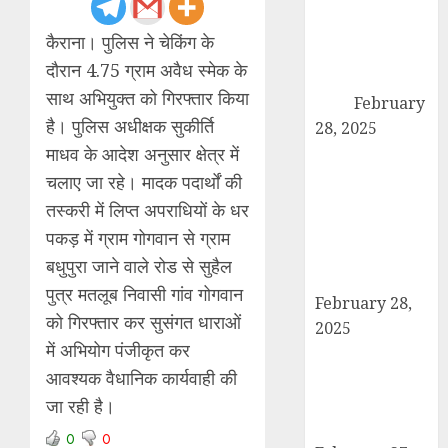
कांधला में नशा
तस्करी के आरोप में
कैराना। पुलिस ने चेकिंग के
युवक गिरफ्तार,
दौरान 4.75 ग्राम अवैध स्मेक के
100 ग्राम चरस
साथ अभियुक्त को गिरफ्तार किया
बरामद
February
है। पुलिस अधीक्षक सुकीर्ति
28, 2025
द गोल्ड पब्लिक
माधव के आदेश अनुसार क्षेत्र में
स्कूल में पुरस्कार
चलाए जा रहे। मादक पदार्थों की
वितरण समारोह का
तस्करी में लिप्त अपराधियों के धर
आयोजन, छात्रों
पकड़ में ग्राम गोगवान से ग्राम
और शिक्षकों को
बधुपुरा जाने वाले रोड से सुहैल
किया गया सम्मानित
पुत्र मतलूब निवासी गांव गोगवान
February 28,
को गिरफ्तार कर सुसंगत धाराओं
2025
में अभियोग पंजीकृत कर
मण्डावर फायरिंग
आवश्यक वैधानिक कार्यवाही की
मामले में ईनामी
आरोपी बिल्लू मुठभेड
जा रही है।
के बाद गिरफ्तार।
0
0