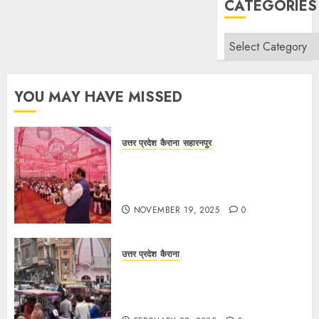
CATEGORIES
Categories
YOU MAY HAVE MISSED
उत्तर प्रदेश
कैराना
सहारनपुर
सरदार पटेल जयंती पखवाड़े पर कैराना
लोकसभा में गूंजी एकता की पुकार, प्रदीप
चौधरी ने किया यात्रा का नेतृत्व!
NOVEMBER 19, 2025
0
उत्तर प्रदेश
कैराना
चौक बाजार में ई-रिक्शा और चार पहिया वाहनों
की अराजकता से जाम की मार, जनजीवन
अस्त-व्यस्त