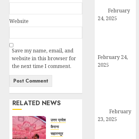
पदाधिकारियों ने की
बैठक
February
24, 2025
Website
कैराना में कारों के
टायर-बैटरी चोरी का
बड़ा मामला, सुरक्षा
व्यवस्था पर सवाल
Save my name, email, and
February 24,
website in this browser for
2025
the next time I comment.
उत्तर प्रदेश बोर्ड
परीक्षा 2024: कल
से शुरू हो रही है
हाईस्कूल और
RELATED NEWS
इंटरमीडिएट की
परीक्षा
February
23, 2025
उत्तर प्रदेश
तहसील मुख्यालय
कैराना
सहारनपुर
पर गरजे अधिवक्ता,