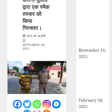
द्वारा एक स्मैक
सरदार पटेल जयंती
तस्कर को
पखवाड़े पर कैराना
लोकसभा में गूंजी
किया
एकता की पुकार,
गिरफ्तार।
प्रदीप चौधरी ने
भारत की आज़ादी
किया यात्रा का
नेतृत्व!
SEPTEMBER 29,
2021
November 19,
2025
चौक बाजार में ई-
रिक्शा और चार
पहिया वाहनों की
अराजकता से जाम
की मार, जनजीवन
अस्त-व्यस्त
February 28,
2025