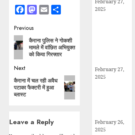
February 27,
Facebook
Mastodon
Email
Share
2025
हार्वेस्टिंग फार्मर
नेटवर्क : सब्जी और
Post
Previous
फल उत्पादक
navigation
Previous
किसानों को मिलेगा
कैराना पुलिस ने गोकशी
बेहतर बाजार व
मामले में वांछित अभियुक्त
post:
को किया गिरफ्तार
आधुनिक तकनीक
का लाभ
Next
February 27,
2025
Next
कैराना में चल रही अवैध
कैराना में
पटाका फैक्टरी में हुआ
post:
महाशिवरात्रि पर
ब्लास्ट
डीएम-एसपी का
पैदल मार्च, सुरक्षा व
शांति का दिया संदेश
Leave a Reply
February 26,
2025