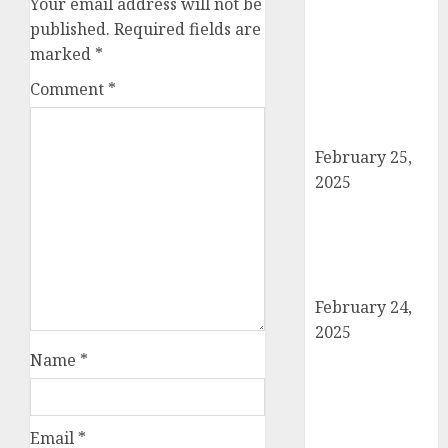
Your email address will not be
बोर्ड परीक्षाएँ साल में
published.
Required fields are
दो बार आयोजित
marked
*
करने का ऐतिहासिक
निर्णय! मसौदा मंजूर,
Comment
*
सार्वजनिक सुझाव
आमंत्रित
February 25,
2025
दिल्ली में इलाज के
दौरान हादसे में
घायल छात्र की
मौत, परिवार में मातम
February 24,
2025
शामली में आगामी
Name
*
राष्ट्रीय लोक
अदालत को सफल
बनाने की तैयारी:
Email
*