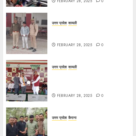
FEBRUARY 28, 2025
0
उत्तर प्रदेश
शामली
कांधला में नशा तस्करी के आरोप में युवक
गिरफ्तार, 100 ग्राम चरस बरामद
FEBRUARY 28, 2025
0
उत्तर प्रदेश
शामली
द गोल्ड पब्लिक स्कूल में पुरस्कार वितरण
समारोह का आयोजन, छात्रों और शिक्षकों को
किया गया सम्मानित
FEBRUARY 28, 2025
0
उत्तर प्रदेश
कैराना
मण्डावर फायरिंग मामले में ईनामी आरोपी बिल्लू
मुठभेड के बाद गिरफ्तार।