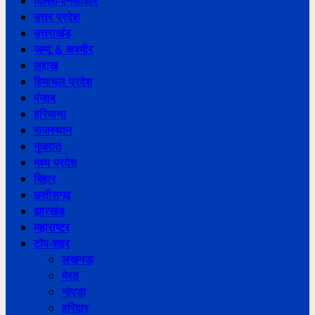
दिल्ली-एनसीआर
उत्तर प्रदेश
उत्तराखंड
जम्मू & कश्मीर
लद्दाख
हिमाचल प्रदेश
पंजाब
हरियाणा
राजस्थान
गुजरात
मध्य प्रदेश
बिहार
छत्तीसगढ़
झारखंड
महाराष्ट्र
टॉप-शहर
लखनऊ
मेरठ
नोएडा
हरिद्वार