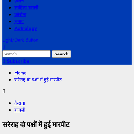
फ़ैशन
साहित्य-शायरी
कोरोना
चुनाव
Astrology
Light/Dark Button
Search
for:
Subscribe
Home
सरेराह दो पक्षों में हुई मारपीट
कैराना
शामली
सरेराह दो पक्षों में हुई मारपीट