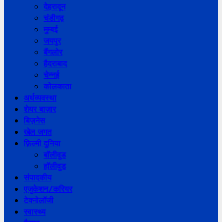
देहरादून
चंडीगढ़
मुम्बई
जयपुर
बैंगलोर
हैदराबाद
चेन्नई
कोलकाता
अर्थव्यवस्था
शेयर बाज़ार
बिज़नेस
खेल जगत
फ़िल्मी दुनिया
बॉलीवुड
हॉलीवुड
संपादकीय
एजुकेशन/करियर
टेक्नोलॉजी
स्वास्थ्य