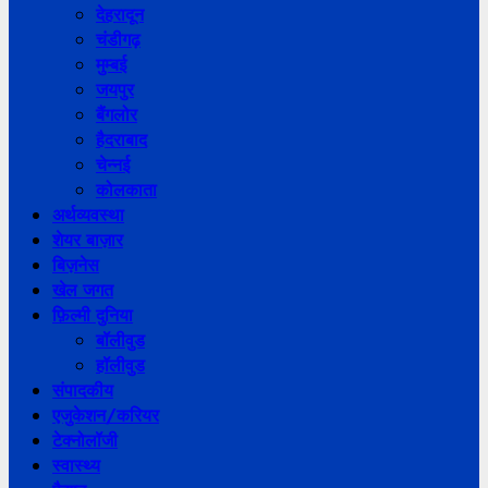
देहरादून
चंडीगढ़
मुम्बई
जयपुर
बैंगलोर
हैदराबाद
चेन्नई
कोलकाता
अर्थव्यवस्था
शेयर बाज़ार
बिज़नेस
खेल जगत
फ़िल्मी दुनिया
बॉलीवुड
हॉलीवुड
संपादकीय
एजुकेशन/करियर
टेक्नोलॉजी
स्वास्थ्य