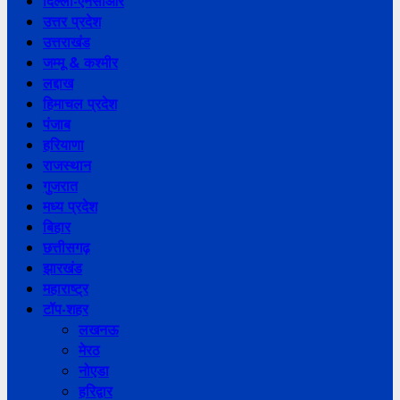
दिल्ली-एनसीआर
उत्तर प्रदेश
उत्तराखंड
जम्मू & कश्मीर
लद्दाख
हिमाचल प्रदेश
पंजाब
हरियाणा
राजस्थान
गुजरात
मध्य प्रदेश
बिहार
छत्तीसगढ़
झारखंड
महाराष्ट्र
टॉप-शहर
लखनऊ
मेरठ
नोएडा
हरिद्वार