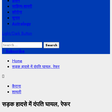
फ़ैशन
साहित्य-शायरी
कोरोना
चुनाव
Astrology
Light/Dark Button
Search
for:
Subscribe
Home
सड़क हादसे में दंपति घायल, रेफर
कैराना
शामली
सड़क हादसे में दंपति घायल, रेफर