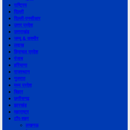
राष्ट्रिय
दिल्ली
दिल्ली-एनसीआर
उत्तर प्रदेश
उत्तराखंड
जम्मू & कश्मीर
लद्दाख
हिमाचल प्रदेश
पंजाब
हरियाणा
राजस्थान
गुजरात
मध्य प्रदेश
बिहार
छत्तीसगढ़
झारखंड
महाराष्ट्र
टॉप-शहर
लखनऊ