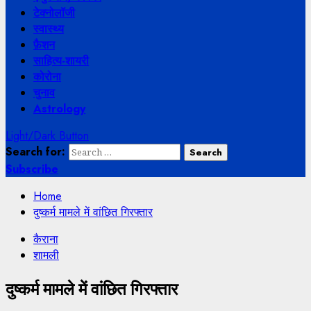
टेक्नोलॉजी
स्वास्थ्य
फ़ैशन
साहित्य-शायरी
कोरोना
चुनाव
Astrology
Light/Dark Button
Search for:
Subscribe
Home
दुष्कर्म मामले में वांछित गिरफ्तार
कैराना
शामली
दुष्कर्म मामले में वांछित गिरफ्तार