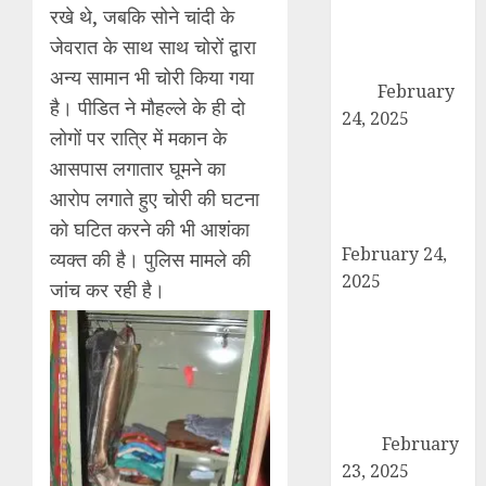
अदालत को सफल
रखे थे, जबकि सोने चांदी के
बनाने की तैयारी:
जेवरात के साथ साथ चोरों द्वारा
पदाधिकारियों ने की
अन्य सामान भी चोरी किया गया
बैठक
February
है। पीडित ने मौहल्ले के ही दो
24, 2025
लोगों पर रात्रि में मकान के
कैराना में कारों के
आसपास लगातार घूमने का
टायर-बैटरी चोरी का
आरोप लगाते हुए चोरी की घटना
बड़ा मामला, सुरक्षा
व्यवस्था पर सवाल
को घटित करने की भी आशंका
February 24,
व्यक्त की है। पुलिस मामले की
2025
जांच कर रही है।
उत्तर प्रदेश बोर्ड
परीक्षा 2024: कल
से शुरू हो रही है
हाईस्कूल और
इंटरमीडिएट की
परीक्षा
February
23, 2025