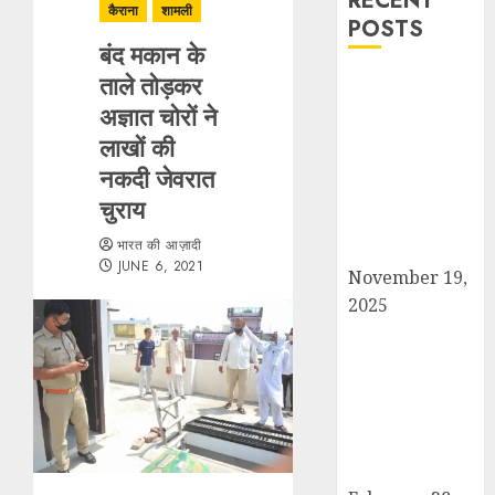
RECENT
कैराना
शामली
POSTS
बंद मकान के
ताले तोड़कर
सरदार पटेल जयंती
अज्ञात चोरों ने
पखवाड़े पर कैराना
लोकसभा में गूंजी
लाखों की
एकता की पुकार,
नकदी जेवरात
प्रदीप चौधरी ने
चुराय
किया यात्रा का
भारत की आज़ादी
नेतृत्व!
JUNE 6, 2021
November 19,
2025
चौक बाजार में ई-
रिक्शा और चार
पहिया वाहनों की
अराजकता से जाम
की मार, जनजीवन
अस्त-व्यस्त