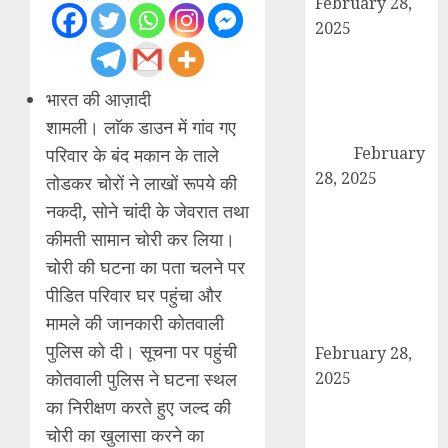
February 28,
2025
कांधला में नशा
तस्करी के आरोप में
भारत की आज़ादी
युवक गिरफ्तार,
शामली। लाॅक डाउन में गांव गए
100 ग्राम चरस
बरामद
February
परिवार के बंद मकान के ताले
28, 2025
तोडकर चोरों ने लाखों रूपये की
द गोल्ड पब्लिक
नकदी, सोने चांदी के जेवरात तथा
स्कूल में पुरस्कार
कीमती सामान चोरी कर लिया।
वितरण समारोह का
चोरी की घटना का पता चलने पर
आयोजन, छात्रों
पीडित परिवार घर पहुंचा और
और शिक्षकों को
मामले की जानकारी कोतवाली
किया गया सम्मानित
पुलिस को दी। सूचना पर पहुंची
February 28,
कोतवाली पुलिस ने घटना स्थल
2025
मण्डावर फायरिंग
का निरीक्षण करते हुए जल्द की
मामले में ईनामी
चोरी का खुलासा करने का