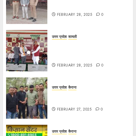
कांधला में नशा तस्करी के आरोप में युवक
गिरफ्तार, 100 ग्राम चरस बरामद
FEBRUARY 28, 2025
0
उत्तर प्रदेश
शामली
द गोल्ड पब्लिक स्कूल में पुरस्कार वितरण
समारोह का आयोजन, छात्रों और शिक्षकों को
किया गया सम्मानित
FEBRUARY 28, 2025
0
उत्तर प्रदेश
कैराना
मण्डावर फायरिंग मामले में ईनामी आरोपी बिल्लू
मुठभेड के बाद गिरफ्तार।
FEBRUARY 27, 2025
0
उत्तर प्रदेश
कैराना