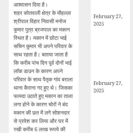
आरोपी बिल्लू मुठभेड
आश्वासन दिया है।
के बाद गिरफ्तार।
शहर कोतवाली क्षेत्र के मौहल्ला
February 27,
श्रीपाल विहार निवासी मनोज
2025
कुमार पुत्र ब्रजपाल का मकान
हार्वेस्टिंग फार्मर
स्थित है। मकान में छोटा भाई
नेटवर्क : सब्जी और
सचिन कुमार भी अपने परिवार के
फल उत्पादक
किसानों को मिलेगा
साथ रहता है। बताया जाता है
बेहतर बाजार व
कि करीब पांच दिन पूर्व दोनों भाई
आधुनिक तकनीक
लाॅक डाउन के कारण अपने
का लाभ
परिवार के साथ पैतृक गांव बराला
February 27,
थाना कैराना गए हुए थे। जिसका
2025
फायदा उठाते हुए मकान का ताला
कैराना में
लगा होने के कारण चोरों ने बंद
महाशिवरात्रि पर
मकान की छत में लगे सोशनदार
डीएम-एसपी का
पैदल मार्च, सुरक्षा व
से प्रवेश कर लिया और घर में
शांति का दिया संदेश
रखी करीब 6 लाख रूपये की