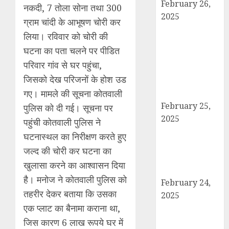
February 26,
नकदी, 7 तोला सोना तथा 300
2025
ग्राम चांदी के आभूषण चोरी कर
बोर्ड परीक्षाएँ साल में
लिया। रविवार को चोरी की
दो बार आयोजित
घटना का पता चलने पर पीडित
करने का ऐतिहासिक
परिवार गांव से घर पहुंचा,
निर्णय! मसौदा मंजूर,
जिसको देख परिजनों के होश उड
सार्वजनिक सुझाव
गए। मामले की सूचना कोतवाली
आमंत्रित
February 25,
पुलिस को दी गई। सूचना पर
2025
पहुंची कोतवाली पुलिस ने
दिल्ली में इलाज के
घटनास्थल का निरीक्षण करते हुए
दौरान हादसे में
जल्द की चोरी कर घटना का
घायल छात्र की
खुलासा करने का आश्वासन दिया
मौत, परिवार में मातम
है। मनोज ने कोतवाली पुलिस को
February 24,
तहरीर देकर बताया कि उसका
2025
एक प्लाट का बैनामा कराना था,
शामली में आगामी
राष्ट्रीय लोक
जिस कारण 6 लाख रूपये घर में