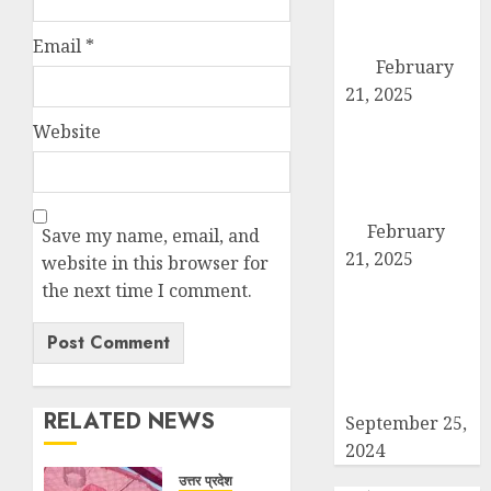
एसडीएम को सौंपा
छह सूत्रीय ज्ञापन-
Email
*
पत्र
February
21, 2025
हिमालय मॉडल
Website
स्कूल कैराना के
नन्हें पहलवान ‘अली’
ने कुश्ती में दिखाया
दम
February
Save my name, email, and
21, 2025
website in this browser for
कब्रिस्तान में जाने
the next time I comment.
वाले रास्ते का
समाधान ना होने की
वजह से कांग्रेसियों
ने दिया धरना
RELATED NEWS
September 25,
2024
उत्तर प्रदेश