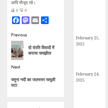
बोर्ड परीक्षाएँ साल में
आदि मौजूद रहे।
दो बार आयोजित
0
0
करने का ऐतिहासिक
Facebook
Mastodon
Email
Share
निर्णय! मसौदा मंजूर,
सार्वजनिक सुझाव
आमंत्रित
Post
Previous
February 25,
navigation
Previous
2025
दो दंपति विवादों में
दिल्ली में इलाज के
post:
कराया समझौता
दौरान हादसे में
घायल छात्र की
Next
मौत, परिवार में मातम
February 24,
Next
यमुना नदी का जलस्तर मामूली
2025
post:
घटा
शामली में आगामी
राष्ट्रीय लोक
अदालत को सफल
बनाने की तैयारी: