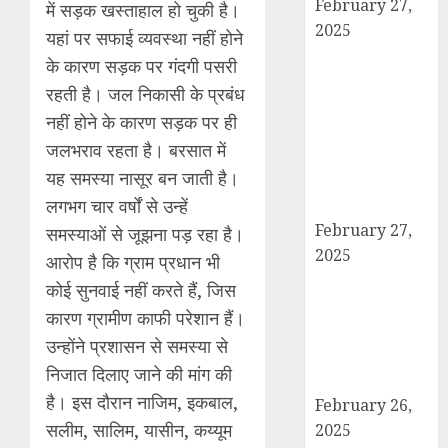
February 27,
में सड़क खस्ताहाल हो चुकी है।
2025
यहां पर सफाई व्यवस्था नहीं होने
हार्वेस्टिंग फार्मर
के कारण सड़क पर गंदगी पसरी
नेटवर्क : सब्जी और
रहती है। जल निकासी के प्रबंध
फल उत्पादक
नहीं होने के कारण सड़क पर ही
किसानों को मिलेगा
जलभराव रहता है। बरसात में
बेहतर बाजार व
यह समस्या नासूर बन जाती है।
आधुनिक तकनीक
का लाभ
लगभग चार वर्षों से उन्हें
February 27,
समस्याओं से जूझना पड़ रहा है।
2025
आरोप है कि ग्राम प्रधान भी
कैराना में
कोई सुनवाई नहीं करते हैं, जिस
महाशिवरात्रि पर
कारण ग्रामीण काफी परेशान हैं।
डीएम-एसपी का
उन्होंने प्रशासन से समस्या से
पैदल मार्च, सुरक्षा व
निजात दिलाए जाने की मांग की
शांति का दिया संदेश
है। इस दौरान नाजिम, इकबाल,
February 26,
सलीम, सालिम, यासीन, कय्यूम
2025