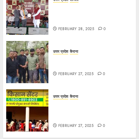
द गोल्ड पब्लिक स्कूल में पुरस्कार वितरण
समारोह का आयोजन, छात्रों और शिक्षकों को
किया गया सम्मानित
FEBRUARY 28, 2025
0
उत्तर प्रदेश
कैराना
मण्डावर फायरिंग मामले में ईनामी आरोपी बिल्लू
मुठभेड के बाद गिरफ्तार।
FEBRUARY 27, 2025
0
उत्तर प्रदेश
कैराना
हार्वेस्टिंग फार्मर नेटवर्क : सब्जी और फल
उत्पादक किसानों को मिलेगा बेहतर बाजार व
आधुनिक तकनीक का लाभ
FEBRUARY 27, 2025
0