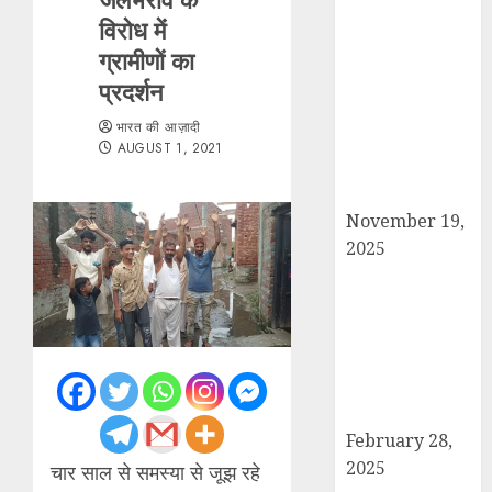
विरोध में
सरदार पटेल जयंती
ग्रामीणों का
पखवाड़े पर कैराना
लोकसभा में गूंजी
प्रदर्शन
एकता की पुकार,
भारत की आज़ादी
प्रदीप चौधरी ने
AUGUST 1, 2021
किया यात्रा का
नेतृत्व!
November 19,
2025
चौक बाजार में ई-
रिक्शा और चार
पहिया वाहनों की
अराजकता से जाम
की मार, जनजीवन
अस्त-व्यस्त
February 28,
2025
चार साल से समस्या से जूझ रहे