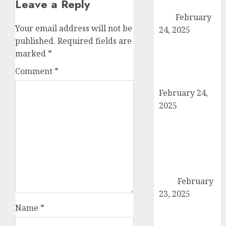
Leave a Reply
पदाधिकारियों ने की
बैठक
February
Your email address will not be
24, 2025
published.
Required fields are
कैराना में कारों के
marked
*
टायर-बैटरी चोरी का
बड़ा मामला, सुरक्षा
Comment
*
व्यवस्था पर सवाल
February 24,
2025
उत्तर प्रदेश बोर्ड
परीक्षा 2024: कल
से शुरू हो रही है
हाईस्कूल और
इंटरमीडिएट की
परीक्षा
February
23, 2025
तहसील मुख्यालय
Name
*
पर गरजे अधिवक्ता,