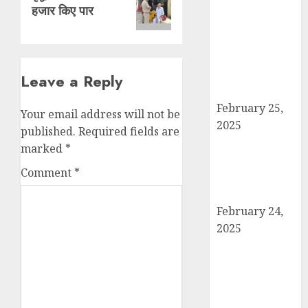
post:
बोर्ड परीक्षाएँ साल में
हजार किए पार
दो बार आयोजित
करने का ऐतिहासिक
निर्णय! मसौदा मंजूर,
सार्वजनिक सुझाव
Leave a Reply
आमंत्रित
February 25,
Your email address will not be
2025
published.
Required fields are
दिल्ली में इलाज के
marked
*
दौरान हादसे में
Comment
*
घायल छात्र की
मौत, परिवार में मातम
February 24,
2025
शामली में आगामी
राष्ट्रीय लोक
अदालत को सफल
बनाने की तैयारी: