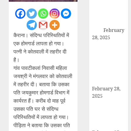
कांधला में नशा
तस्करी के आरोप में
युवक गिरफ्तार,
100 ग्राम चरस
बरामद
February
कैराना। संदिग्ध परिस्थितियों में
28, 2025
एक होमगार्ड लापता हो गया।
द गोल्ड पब्लिक
पत्नी ने कोतवाली में तहरीर दी
स्कूल में पुरस्कार
वितरण समारोह का
है।
आयोजन, छात्रों
गांव पावटीकलां निवासी महिला
और शिक्षकों को
जयश्री ने मंगलवार को कोतवाली
किया गया सम्मानित
में तहरीर दी। बताया कि उसका
February 28,
पति जयकुमार होमगार्ड विभाग में
2025
कार्यरत हैं। करीब दो माह पूर्व
मण्डावर फायरिंग
उसका पति घर से संदिग्ध
मामले में ईनामी
परिस्थितियों में लापता हो गया।
आरोपी बिल्लू मुठभेड
पीड़िता ने बताया कि उसका पति
के बाद गिरफ्तार।