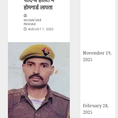
होमगार्ड लापता
सरदार पटेल जयंती
पखवाड़े पर कैराना
लोकसभा में गूंजी
MUNAVVAR
PANVAR
एकता की पुकार,
AUGUST 1, 2023
प्रदीप चौधरी ने
किया यात्रा का
नेतृत्व!
November 19,
2025
चौक बाजार में ई-
रिक्शा और चार
पहिया वाहनों की
अराजकता से जाम
की मार, जनजीवन
अस्त-व्यस्त
February 28,
2025