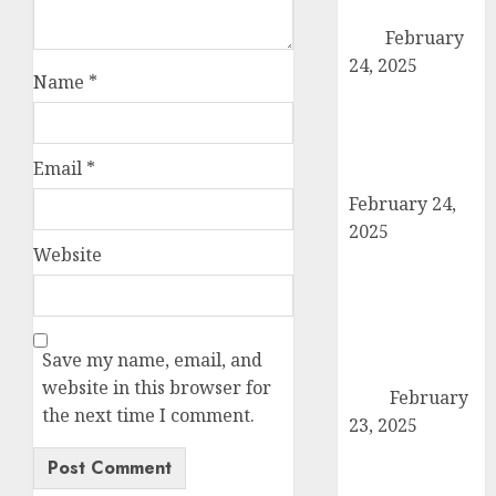
पदाधिकारियों ने की
बैठक
February
24, 2025
Name
*
कैराना में कारों के
टायर-बैटरी चोरी का
बड़ा मामला, सुरक्षा
Email
*
व्यवस्था पर सवाल
February 24,
2025
Website
उत्तर प्रदेश बोर्ड
परीक्षा 2024: कल
से शुरू हो रही है
हाईस्कूल और
Save my name, email, and
इंटरमीडिएट की
website in this browser for
परीक्षा
February
the next time I comment.
23, 2025
तहसील मुख्यालय
पर गरजे अधिवक्ता,