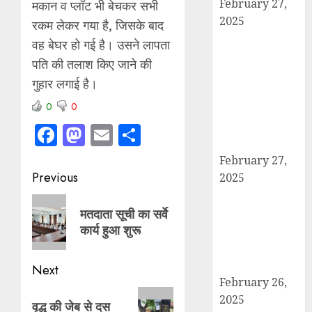
February 27,
मकान व प्लॉट भी बेचकर सभी
2025
रकम लेकर गया है, जिसके बाद
हार्वेस्टिंग फार्मर
वह बेघर हो गई है। उसने लापता
नेटवर्क : सब्जी और
पति की तलाश किए जाने की
फल उत्पादक
गुहार लगाई है।
किसानों को मिलेगा
0
0
बेहतर बाजार व
आधुनिक तकनीक
Facebook
Mastodon
Email
Share
का लाभ
February 27,
Post
Previous
2025
कैराना में
navigation
Previous
महाशिवरात्रि पर
मतदाता सूची का सर्वे
post:
कार्य हुआ शुरू
डीएम-एसपी का
पैदल मार्च, सुरक्षा व
शांति का दिया संदेश
Next
February 26,
Next
2025
वृद्ध की जेब से दस