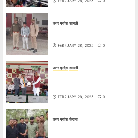
FEBRUARY 28, 2025
0
उत्तर प्रदेश
शामली
कांधला में नशा तस्करी के आरोप में युवक
गिरफ्तार, 100 ग्राम चरस बरामद
FEBRUARY 28, 2025
0
उत्तर प्रदेश
शामली
द गोल्ड पब्लिक स्कूल में पुरस्कार वितरण
समारोह का आयोजन, छात्रों और शिक्षकों को
किया गया सम्मानित
FEBRUARY 28, 2025
0
उत्तर प्रदेश
कैराना
मण्डावर फायरिंग मामले में ईनामी आरोपी बिल्लू
मुठभेड के बाद गिरफ्तार।