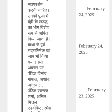
पदाधिकारियों ने की
सवप्रर्थम
बैठक
February
करनी चाहिए।
24, 2025
उनकी पूजा में
कैराना में कारों के
बूंदी के लडडू
का भोग विशेष
टायर-बैटरी चोरी का
रूप से अर्पित
बड़ा मामला, सुरक्षा
किया जाता है।
व्यवस्था पर सवाल
कथा से पूर्व
February 24,
रुद्राभिषेक का
2025
जाप भी किया
उत्तर प्रदेश बोर्ड
गया। इस
परीक्षा 2024: कल
अवसर पर
से शुरू हो रही है
पंडित विनोद
हाईस्कूल और
गोपाल, अशोक
इंटरमीडिएट की
अग्रवाल,
परीक्षा
February
पंडित स्वराज
शर्मा, अनिल
23, 2025
मित्तल
तहसील मुख्यालय
एडवोकेट, रमेश
पर गरजे अधिवक्ता,