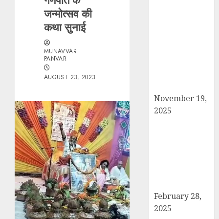
जन्मोत्सव की
सरदार पटेल जयंती
कथा सुनाई
पखवाड़े पर कैराना
लोकसभा में गूंजी
एकता की पुकार,
MUNAVVAR
PANVAR
प्रदीप चौधरी ने
किया यात्रा का
AUGUST 23, 2023
नेतृत्व!
November 19,
2025
चौक बाजार में ई-
रिक्शा और चार
पहिया वाहनों की
अराजकता से जाम
की मार, जनजीवन
अस्त-व्यस्त
February 28,
2025