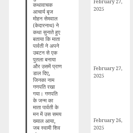
February 27,
कथावाचक
2025
आचार्य बृज
हार्वेस्टिंग फार्मर
मोहन सेमवाल
नेटवर्क : सब्जी और
(केदारनाथ) ने
फल उत्पादक
कथा सुनाते हुए
बताया कि माता
किसानों को मिलेगा
पार्वती ने अपने
बेहतर बाजार व
उबटन से एक
आधुनिक तकनीक
पुतला बनाया
का लाभ
और उसमें प्राण
February 27,
डाल दिए,
2025
जिनका नाम
कैराना में
गणपति रखा
महाशिवरात्रि पर
गया। गणपति
डीएम-एसपी का
के जन्म का
पैदल मार्च, सुरक्षा व
माता पार्वती के
शांति का दिया संदेश
मन में उस समय
February 26,
ख्याल आया,
जब स्वामी शिव
2025