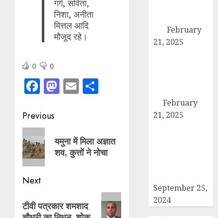
गर्ग, सविता,
एसडीएम को सौंपा
निशा, अनीता
छह सूत्रीय ज्ञापन-
मित्तल आदि
पत्र
February
मौजूद रहे।
21, 2025
हिमालय मॉडल
स्कूल कैराना के
0
0
नन्हें पहलवान ‘अली’
Facebook
Mastodon
Email
Share
ने कुश्ती में दिखाया
दम
February
Post
21, 2025
Previous
कब्रिस्तान में जाने
navigation
Previous
वाले रास्ते का
यमुना में मिला अज्ञात
post:
समाधान ना होने की
शव, कुत्तों ने नोचा
वजह से कांग्रेसियों
ने दिया धरना
Next
September 25,
Next
2024
टीवी पत्रकार शमशाद
post:
चौधरी का निधन, शोक