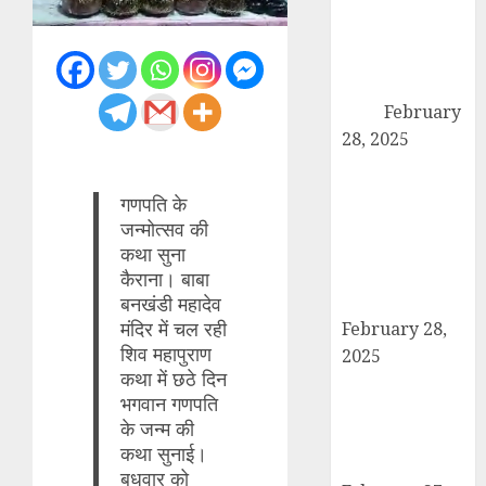
कांधला में नशा
तस्करी के आरोप में
युवक गिरफ्तार,
100 ग्राम चरस
बरामद
February
28, 2025
द गोल्ड पब्लिक
स्कूल में पुरस्कार
गणपति के
वितरण समारोह का
जन्मोत्सव की
आयोजन, छात्रों
कथा सुना
और शिक्षकों को
कैराना। बाबा
किया गया सम्मानित
बनखंडी महादेव
मंदिर में चल रही
February 28,
शिव महापुराण
2025
कथा में छठे दिन
मण्डावर फायरिंग
भगवान गणपति
मामले में ईनामी
के जन्म की
आरोपी बिल्लू मुठभेड
कथा सुनाई।
के बाद गिरफ्तार।
बुधवार को