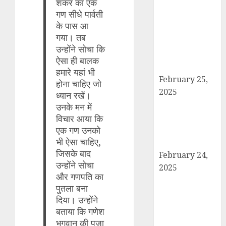
शंकर का एक
बोर्ड परीक्षाएँ साल में
गण सीधे पार्वती
दो बार आयोजित
के पास आ
करने का ऐतिहासिक
गया। तब
निर्णय! मसौदा मंजूर,
उन्होंने सोचा कि
सार्वजनिक सुझाव
ऐसा ही बालक
आमंत्रित
हमारे यहां भी
February 25,
होना चाहिए जो
2025
ध्यान रखें।
दिल्ली में इलाज के
उनके मन में
दौरान हादसे में
विचार आया कि
एक गण उनको
घायल छात्र की
भी ऐसा चाहिए,
मौत, परिवार में मातम
जिसके बाद
February 24,
उन्होंने सोचा
2025
और गणपति का
शामली में आगामी
पुतला बना
राष्ट्रीय लोक
दिया। उन्होंने
अदालत को सफल
बताया कि गणेश
बनाने की तैयारी:
भगवान की पूजा