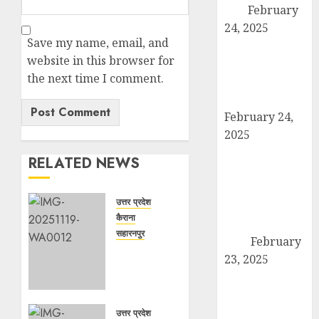
बैठक
February
24, 2025
Save my name, email, and
कैराना में कारों के
website in this browser for
टायर-बैटरी चोरी का
the next time I comment.
बड़ा मामला, सुरक्षा
व्यवस्था पर सवाल
February 24,
2025
उत्तर प्रदेश बोर्ड
RELATED NEWS
परीक्षा 2024: कल
से शुरू हो रही है
उत्तर प्रदेश
हाईस्कूल और
कैराना
इंटरमीडिएट की
सहारनपुर
परीक्षा
February
सरदार
23, 2025
पटेल
तहसील मुख्यालय
जयंती
पर गरजे अधिवक्ता,
पखवाड़े पर
एसडीएम को सौंपा
कैराना
उत्तर प्रदेश