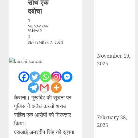
साथ एक
सरदार पटेल जयंती
दबोचा
पखवाड़े पर कैराना
लोकसभा में गूंजी
एकता की पुकार,
MUNAVVAR
PANVAR
प्रदीप चौधरी ने
किया यात्रा का
SEPTEMBER 7, 2023
नेतृत्व!
November 19,
2025
चौक बाजार में ई-
रिक्शा और चार
पहिया वाहनों की
अराजकता से जाम
कैराना। मुखबिर की सूचना पर
की मार, जनजीवन
पुलिस ने अवैध कच्ची शराब
अस्त-व्यस्त
सहित एक आरोपी को गिरफ्तार
February 28,
किया।
2025
एसआई अमरदीप सिंह को सूचना
कांधला में नशा