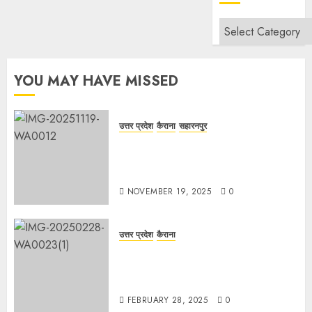
Categories
YOU MAY HAVE MISSED
उत्तर प्रदेश
कैराना
सहारनपुर
सरदार पटेल जयंती पखवाड़े पर कैराना
लोकसभा में गूंजी एकता की पुकार, प्रदीप
चौधरी ने किया यात्रा का नेतृत्व!
NOVEMBER 19, 2025
0
उत्तर प्रदेश
कैराना
चौक बाजार में ई-रिक्शा और चार पहिया वाहनों
की अराजकता से जाम की मार, जनजीवन
अस्त-व्यस्त
FEBRUARY 28, 2025
0