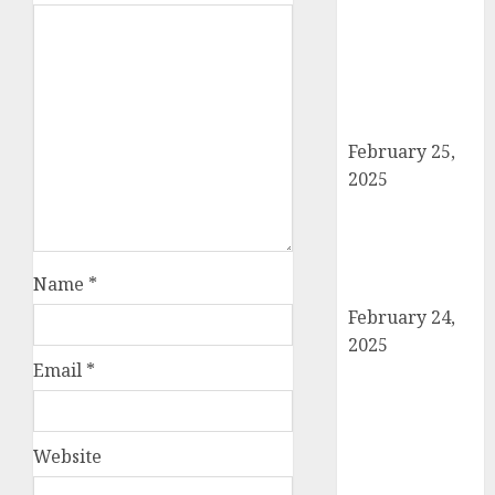
दो बार आयोजित
करने का ऐतिहासिक
निर्णय! मसौदा मंजूर,
सार्वजनिक सुझाव
आमंत्रित
February 25,
2025
दिल्ली में इलाज के
दौरान हादसे में
घायल छात्र की
Name
*
मौत, परिवार में मातम
February 24,
2025
Email
*
शामली में आगामी
राष्ट्रीय लोक
अदालत को सफल
बनाने की तैयारी:
Website
पदाधिकारियों ने की