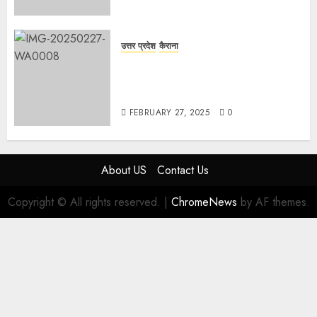
उत्तर प्रदेश
कैराना
हार्वेस्टिंग फार्मर नेटवर्क : सब्जी और फल
उत्पादक किसानों को मिलेगा बेहतर बाजार व
आधुनिक तकनीक का लाभ
FEBRUARY 27, 2025
0
About US
Contact Us
Copyright © All rights reserved.
|
ChromeNews
by AF themes.