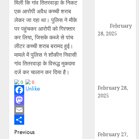
मिली कि गांव तितरवाड़ा के निकट
तस्करी के आरोप में
युवक गिरफ्तार,
एक आरोपी अवैध कच्ची शराब
100 ग्राम चरस
लेकर जा रहा था। पुलिस ने मौके
बरामद
February
पर पहुंचकर आरोपी को गिरफ्तार
28, 2025
कर लिया, जिसके कब्जे से पांच
द गोल्ड पब्लिक
लीटर कच्ची शराब बरामद हुई।
स्कूल में पुरस्कार
मामले में पुलिस ने शौकीन निवासी
वितरण समारोह का
गांव तितरवाड़ा के विरूद्ध मुकदमा
आयोजन, छात्रों
दर्ज कर चालान कर दिया है।
और शिक्षकों को
किया गया सम्मानित
0
0
February 28,
2025
Facebook
मण्डावर फायरिंग
Mastodon
मामले में ईनामी
आरोपी बिल्लू मुठभेड
Email
के बाद गिरफ्तार।
Share
Post
Previous
February 27,