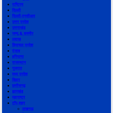
राष्ट्रिय
दिल्ली
दिल्ली-एनसीआर
उत्तर प्रदेश
उत्तराखंड
जम्मू & कश्मीर
लद्दाख
हिमाचल प्रदेश
पंजाब
हरियाणा
राजस्थान
गुजरात
मध्य प्रदेश
बिहार
छत्तीसगढ़
झारखंड
महाराष्ट्र
टॉप-शहर
लखनऊ