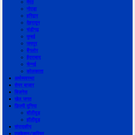
मेरठ
नोएडा
हरिद्वार
देहरादून
चंडीगढ़
मुम्बई
जयपुर
बैंगलोर
हैदराबाद
चेन्नई
कोलकाता
अर्थव्यवस्था
शेयर बाज़ार
बिज़नेस
खेल जगत
फ़िल्मी दुनिया
बॉलीवुड
हॉलीवुड
संपादकीय
एजुकेशन/करियर